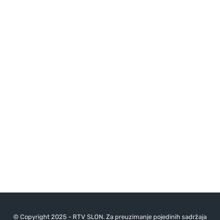
© Copyright 2025 - RTV SLON. Za preuzimanje pojedinih sadržaja