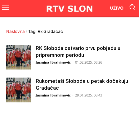
UŽIVO
Naslovna
›
Tag: Rk Gradacac
RK Sloboda ostvario prvu pobjedu u
pripremnom periodu
Jasmina Ibrahimović
-
01.02.2025. 08:26
Rukometaši Slobode u petak dočekuju
Gradačac
Jasmina Ibrahimović
-
29.01.2025. 08:43