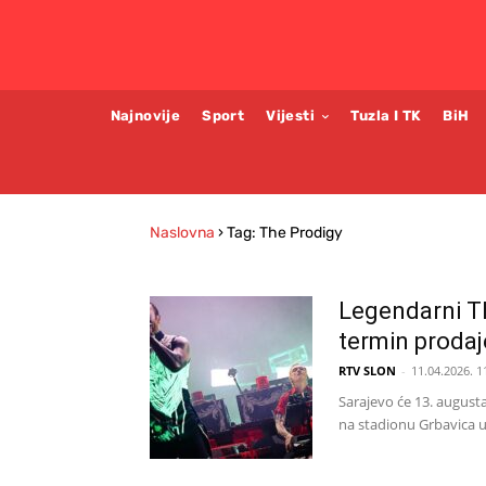
Najnovije
Sport
Vijesti
Tuzla I TK
BiH
Naslovna
›
Tag: The Prodigy
Legendarni Th
termin prodaj
RTV SLON
-
11.04.2026. 1
Sarajevo će 13. augusta
na stadionu Grbavica u