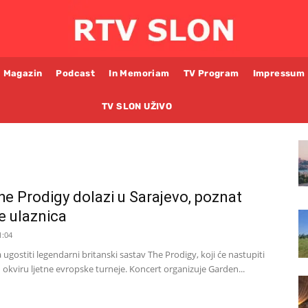
Magazin
Podcast
In Memoriam
TV Program
Impressum
TV SLON UŽIVO
e Prodigy dolazi u Sarajevo, poznat
e ulaznica
1:04
 ugostiti legendarni britanski sastav The Prodigy, koji će nastupiti
 okviru ljetne evropske turneje. Koncert organizuje Garden...