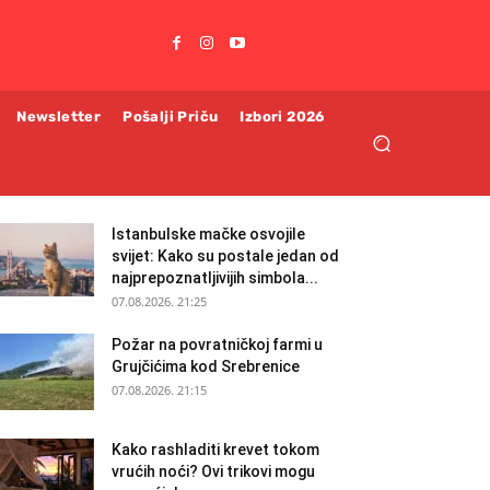
Newsletter
Pošalji Priču
Izbori 2026
Istanbulske mačke osvojile
svijet: Kako su postale jedan od
najprepoznatljivijih simbola...
07.08.2026. 21:25
Požar na povratničkoj farmi u
Grujčićima kod Srebrenice
07.08.2026. 21:15
Kako rashladiti krevet tokom
vrućih noći? Ovi trikovi mogu