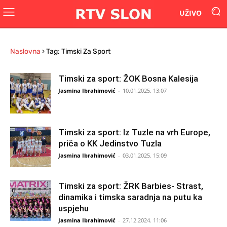
UŽIVO
Naslovna
›
Tag: Timski Za Sport
Timski za sport: ŽOK Bosna Kalesija
Jasmina Ibrahimović
-
10.01.2025. 13:07
Timski za sport: Iz Tuzle na vrh Europe,
priča o KK Jedinstvo Tuzla
Jasmina Ibrahimović
-
03.01.2025. 15:09
Timski za sport: ŽRK Barbies- Strast,
dinamika i timska saradnja na putu ka
uspjehu
Jasmina Ibrahimović
-
27.12.2024. 11:06