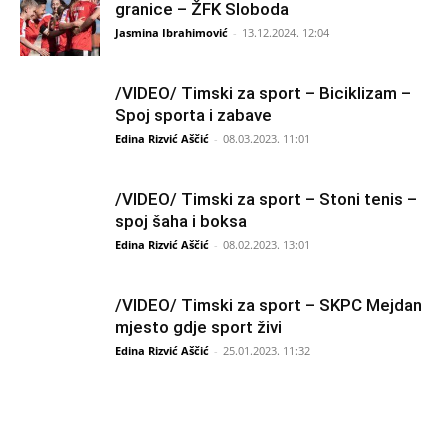
granice – ŽFK Sloboda
Jasmina Ibrahimović
-
13.12.2024. 12:04
/VIDEO/ Timski za sport – Biciklizam –
Spoj sporta i zabave
Edina Rizvić Aščić
-
08.03.2023. 11:01
/VIDEO/ Timski za sport – Stoni tenis –
spoj šaha i boksa
Edina Rizvić Aščić
-
08.02.2023. 13:01
/VIDEO/ Timski za sport – SKPC Mejdan
mjesto gdje sport živi
Edina Rizvić Aščić
-
25.01.2023. 11:32