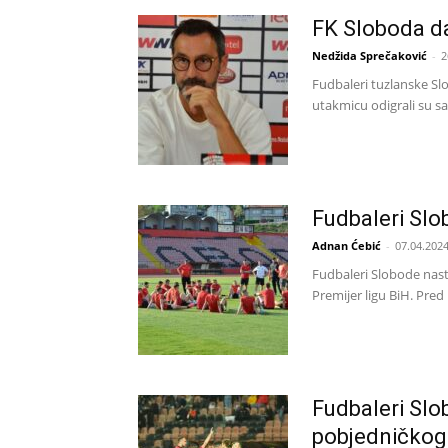
FK Sloboda da
Nedžida Sprečaković
-
2
Fudbaleri tuzlanske S
utakmicu odigrali su sa
Fudbaleri Slo
Adnan Ćebić
-
07.04.2024
Fudbaleri Slobode nasta
Premijer ligu BiH. Pred 
Fudbaleri Slo
pobjedničkog