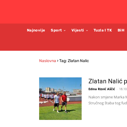
Najnovije
Sport
Vijesti
Tuzla I TK
BiH
Naslovna
›
Tag: Zlatan Nalic
Zlatan Nalić 
Edina Rizvić Aščić
-
18.10
Nakon smjene Marka M
Stručnog štaba tog fudb