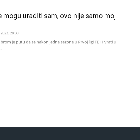
ne mogu uraditi sam, ovo nije samo moj
.2023. 20:00
brom je putu da se nakon jedne sezone u Prvoj ligi FBiH vrati u
..