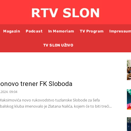
Magazin
Podcast
In Memoriam
TV Program
Impressu
TV SLON UŽIVO
ponovo trener FK Sloboda
.2024. 09:04
aksimovića novo rukovodstvo tuzlanske Slobode za šefa
alskog kluba imenovalo je Zlatana Nalića, kojem će to biti treći...