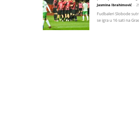
Jasmina Ibrahimović
-
2
Fudbaleri Slobode sutra
se igra u 16 sati na G