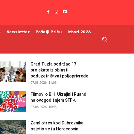
m
Newsletter
Pošalji Priču
Izbori 2026
Grad Tuzla podržao 17
projekata iz oblasti
poduzetništva i poljoprivrede
07.08.2026. 11:06
Filmovi o BiH, Ukrajini i Ruandi
na ovogodišnjem SFF-u
07.08.2026. 10:45
Zemljotres kod Dubrovnika
osjetio se i u Hercegovini