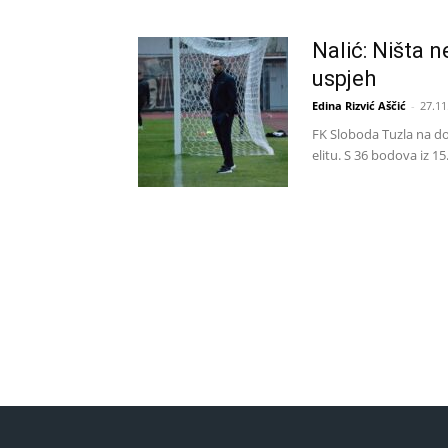
Nalić: Ništa 
uspjeh
Edina Rizvić Aščić
-
27.11
FK Sloboda Tuzla na do
elitu. S 36 bodova iz 15.