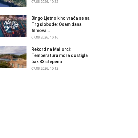
07.08.2026. 10:32
Bingo Ljetno kino vraća se na
Trg slobode: Osam dana
filmova...
07.08.2026. 10:16
Rekord na Mallorci:
Temperatura mora dostigla
čak 33 stepena
07.08.2026. 10:12