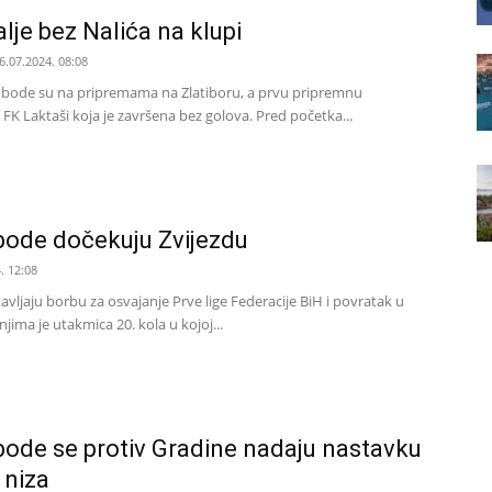
lje bez Nalića na klupi
6.07.2024. 08:08
lobode su na pripremama na Zlatiboru, a prvu pripremnu
 FK Laktaši koja je završena bez golova. Pred početka...
bode dočekuju Zvijezdu
. 12:08
vljaju borbu za osvajanje Prve lige Federacije BiH i povratak u
njima je utakmica 20. kola u kojoj...
bode se protiv Gradine nadaju nastavku
 niza