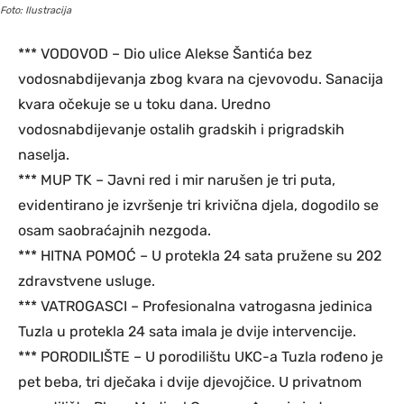
Foto: Ilustracija
*** VODOVOD – Dio ulice Alekse Šantića bez
vodosnabdijevanja zbog kvara na cjevovodu. Sanacija
kvara očekuje se u toku dana. Uredno
vodosnabdijevanje ostalih gradskih i prigradskih
naselja.
*** MUP TK – Javni red i mir narušen je tri puta,
evidentirano je izvršenje tri krivična djela, dogodilo se
osam saobraćajnih nezgoda.
*** HITNA POMOĆ – U protekla 24 sata pružene su 202
zdravstvene usluge.
*** VATROGASCI – Profesionalna vatrogasna jedinica
Tuzla u protekla 24 sata imala je dvije intervencije.
*** PORODILIŠTE – U porodilištu UKC-a Tuzla rođeno je
pet beba, tri dječaka i dvije djevojčice. U privatnom