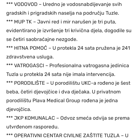
*** VODOVOD – Uredno je vodosnabdijevanje svih
gradskih i prigradskih naselja na području Tuzle.
*** MUP TK – Javni red i mir narušen je tri puta,
evidentirano je izvršenje tri krivična djela, dogodile su
se četiri saobraćajne nezgode.
*** HITNA POMOĆ – U protekla 24 sata pružena je 241
zdravstvena usluga.
*** VATROGASCI – Profesionalna vatrogasna jedinica
Tuzla u protekla 24 sata nije imala intervencija.
*** PORODILIŠTE – U porodilištu UKC-a rođeno je šest
beba, četiri djevojčice i dva dječaka. U privatnom
porodilištu Plava Medical Group rođena je jedna
djevojčica.
*** JKP KOMUNALAC – Odvoz smeća odvija se prema
utvrđenom rasporedu.
*** OPERATIVNI CENTAR CIVILNE ZAŠTITE TUZLA – U