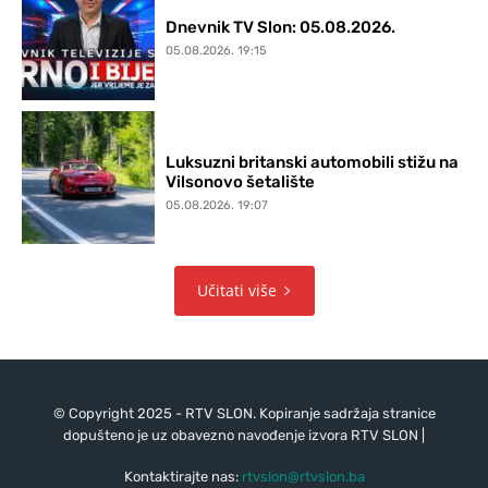
Dnevnik TV Slon: 05.08.2026.
05.08.2026. 19:15
Luksuzni britanski automobili stižu na
Vilsonovo šetalište
05.08.2026. 19:07
Učitati više
© Copyright 2025 - RTV SLON. Kopiranje sadržaja stranice
dopušteno je uz obavezno navođenje izvora RTV SLON |
Kontaktirajte nas:
rtvslon@rtvslon.ba