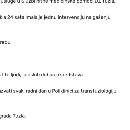
 usluge u Službi hitne medicinske pomoći DZ Tuzla.
kla 24 sata imala je jednu intervenciju na gašenju
redu.
tite ljudi, ljudskih dobara i sredstava.
vati svaki radni dan u Poliklinici za transfuziologiju
grada Tuzla.