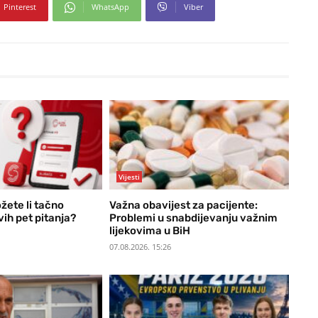
Pinterest
WhatsApp
Viber
Vijesti
žete li tačno
Važna obavijest za pacijente:
vih pet pitanja?
Problemi u snabdijevanju važnim
lijekovima u BiH
07.08.2026. 15:26