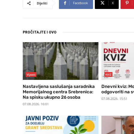
Facebook
X
Dijeliti
PROČITAJTE I OVO
Vijesti
KVIZ
Nastavljena saslušanja saradnika
Dnevni kviz: Mo
Memorijalnog centra Srebrenica:
odgovoriti na s
Na spisku ukupno 26 osoba
07.08.2026. 15:51
07.08.2026. 16:01