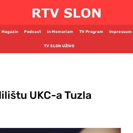
Magazin
Podcast
In Memoriam
TV Program
Impressum
TV SLON UŽIVO
dilištu UKC-a Tuzla