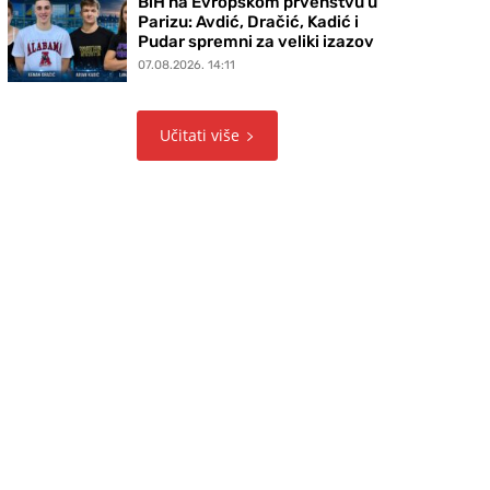
BiH na Evropskom prvenstvu u
Parizu: Avdić, Dračić, Kadić i
Pudar spremni za veliki izazov
07.08.2026. 14:11
Učitati više