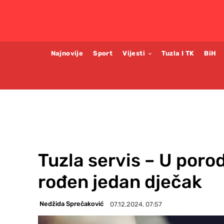
Najnovije
Sport
Vijesti
Tuzla I TK
BiH
Tuzla servis – U poro
rođen jedan dječak
Nedžida Sprečaković
07.12.2024. 07:57