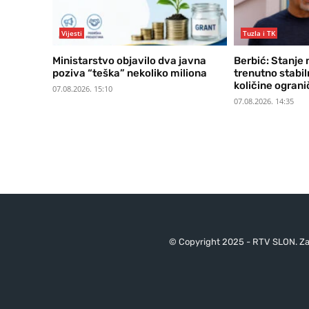
Vijesti
Tuzla i TK
Ministarstvo objavilo dva javna
Berbić: Stanje 
poziva “teška” nekoliko miliona
trenutno stabil
količine ogran
07.08.2026. 15:10
07.08.2026. 14:35
© Copyright 2025 - RTV SLON. Za 