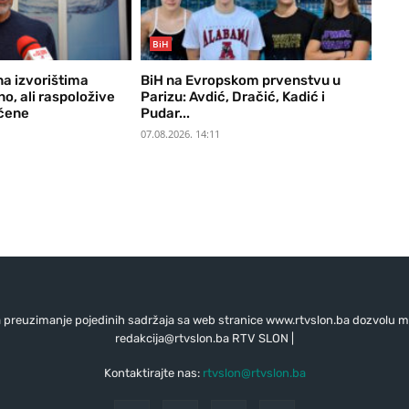
BiH
na izvorištima
BiH na Evropskom prvenstvu u
no, ali raspoložive
Parizu: Avdić, Dračić, Kadić i
ičene
Pudar...
07.08.2026. 14:11
preuzimanje pojedinih sadržaja sa web stranice www.rtvslon.ba dozvolu mo
redakcija@rtvslon.ba
RTV SLON |
Kontaktirajte nas:
rtvslon@rtvslon.ba