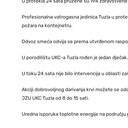
U protekla 24 sata pružene su 194 zdravstvene
Profesionalna vatrogasna jedinica Tuzla u prote
požara na kontejnetru.
Odvoz smeća odvija se prema utvrđenom raspo
U porodilištu UKC-a Tuzla rođen je jedan dječak.
U toku 24 sata nije bilo intervencija u oblasti zaš
Akciji dobrovoljnog darivanja krvi možete se odaz
JZU UKC Tuzla od 8 do 15 sati.
Uredna isporuka toplotne energije na području 