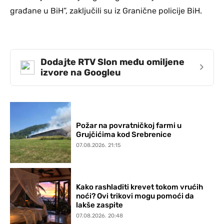
građane u BiH”, zaključili su iz Granične policije BiH.
Dodajte RTV Slon među omiljene
›
izvore na Googleu
Požar na povratničkoj farmi u
Grujčićima kod Srebrenice
07.08.2026. 21:15
Kako rashladiti krevet tokom vrućih
noći? Ovi trikovi mogu pomoći da
lakše zaspite
07.08.2026. 20:48