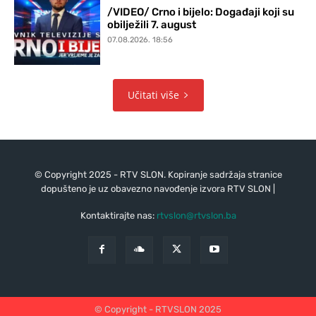
/VIDEO/ Crno i bijelo: Događaji koji su
obilježili 7. august
07.08.2026. 18:56
Učitati više
© Copyright 2025 - RTV SLON. Kopiranje sadržaja stranice
dopušteno je uz obavezno navođenje izvora RTV SLON |
Kontaktirajte nas:
rtvslon@rtvslon.ba
© Copyright - RTVSLON 2025