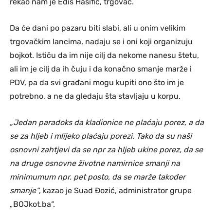
rekao nam je Edis Hasifić, trgovac.
Da će dani po pazaru biti slabi, ali u onim velikim
trgovačkim lancima, nadaju se i oni koji organizuju
bojkot. Ističu da im nije cilj da nekome nanesu štetu,
ali im je cilj da ih čuju i da konačno smanje marže i
PDV, pa da svi građani mogu kupiti ono što im je
potrebno, a ne da gledaju šta stavljaju u korpu.
„Jedan paradoks da kladionice ne plaćaju porez, a da
se za hljeb i mlijeko plaćaju porezi. Tako da su naši
osnovni zahtjevi da se npr za hljeb ukine porez, da se
na druge osnovne životne namirnice smanji na
minimumum npr. pet posto, da se marže također
smanje“
, kazao je Suad Đozić, administrator grupe
„BOJkot.ba“.