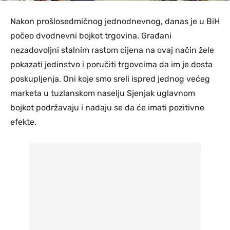
Nakon prošlosedmičnog jednodnevnog, danas je u BiH
počeo dvodnevni bojkot trgovina. Građani
nezadovoljni stalnim rastom cijena na ovaj način žele
pokazati jedinstvo i poručiti trgovcima da im je dosta
poskupljenja. Oni koje smo sreli ispred jednog većeg
marketa u tuzlanskom naselju Sjenjak uglavnom
bojkot podržavaju i nadaju se da će imati pozitivne
efekte.