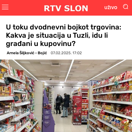
UŽIVO
U toku dvodnevni bojkot trgovina:
Kakva je situacija u Tuzli, idu li
građani u kupovinu?
Arnela Šiljković - Bojić
07.02.2025. 17:02