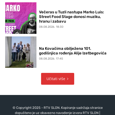
Večeras u Tuzli nastupa Marko Luis:
Street Food Stage donosi muziku,
hranu i zabavu
08.08.2026. 18:30
Na Kovačima obilježena 101.
godišnjica rođenja Alije Izetbegovića
08.08.2026. 17:45
Učitati više
© Copyright 2025 - RTV SLON. Kopiranje sadržaja stranice
dopušteno je uz obavezno navođenje izvora RTV SLON |