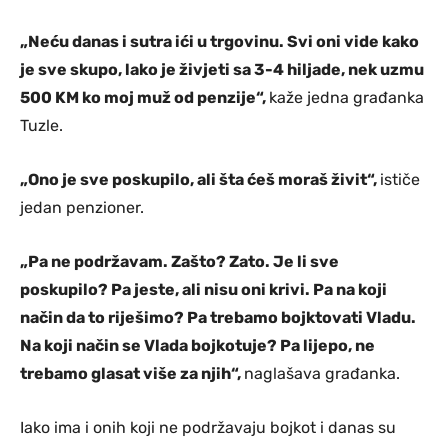
„Neću danas i sutra ići u trgovinu. Svi oni vide kako
je sve skupo, lako je živjeti sa 3-4 hiljade, nek uzmu
500 KM ko moj muž od penzije“,
kaže jedna građanka
Tuzle.
„Ono je sve poskupilo, ali šta ćeš moraš živit“,
ističe
jedan penzioner.
„Pa ne podržavam. Zašto? Zato. Je li sve
poskupilo? Pa jeste, ali nisu oni krivi. Pa na koji
način da to riješimo? Pa trebamo bojktovati Vladu.
Na koji način se Vlada bojkotuje? Pa lijepo, ne
trebamo glasat više za njih“,
naglašava građanka.
Iako ima i onih koji ne podržavaju bojkot i danas su