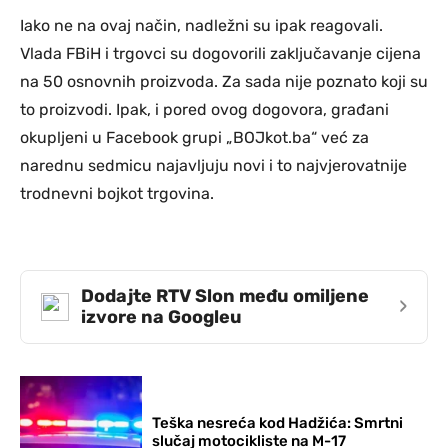
Iako ne na ovaj način, nadležni su ipak reagovali.
Vlada FBiH i trgovci su dogovorili zaključavanje cijena
na 50 osnovnih proizvoda. Za sada nije poznato koji su
to proizvodi. Ipak, i pored ovog dogovora, građani
okupljeni u Facebook grupi „BOJkot.ba“ već za
narednu sedmicu najavljuju novi i to najvjerovatnije
trodnevni bojkot trgovina.
Dodajte RTV Slon među omiljene
›
izvore na Googleu
Teška nesreća kod Hadžića: Smrtni
slučaj motocikliste na M-17