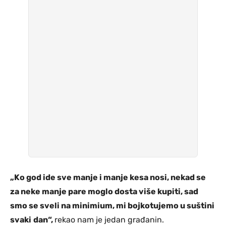
„Ko god ide sve manje i manje kesa nosi, nekad se
za neke manje pare moglo dosta više kupiti, sad
smo se sveli na minimium, mi bojkotujemo u suštini
svaki
dan“,
rekao nam je jedan građanin.