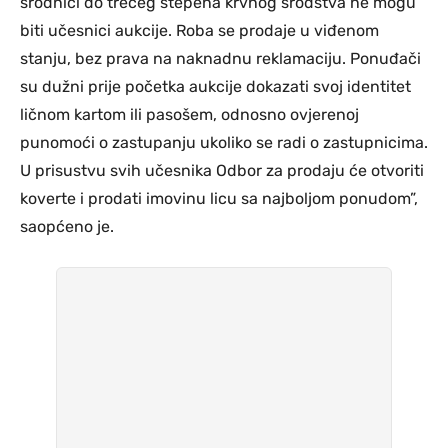
srodnici do trećeg stepena krvnog srodstva ne mogu
biti učesnici aukcije. Roba se prodaje u viđenom
stanju, bez prava na naknadnu reklamaciju. Ponuđači
su dužni prije početka aukcije dokazati svoj identitet
ličnom kartom ili pasošem, odnosno ovjerenoj
punomoći o zastupanju ukoliko se radi o zastupnicima.
U prisustvu svih učesnika Odbor za prodaju će otvoriti
koverte i prodati imovinu licu sa najboljom ponudom”,
saopćeno je.