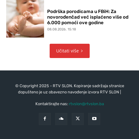
Podrška porodicama u FBiH: Za
novorođenčad već isplaćeno više od
6.000 pomoći ove godine
08.08.2026. 15:18
Učitati više
© Copyright 2025 - RTV SLON. Kopiranje sadržaja stranice
dopušteno je uz obavezno navođenje izvora RTV SLON |
Kontaktirajte nas:
rtvslon@rtvslon.ba