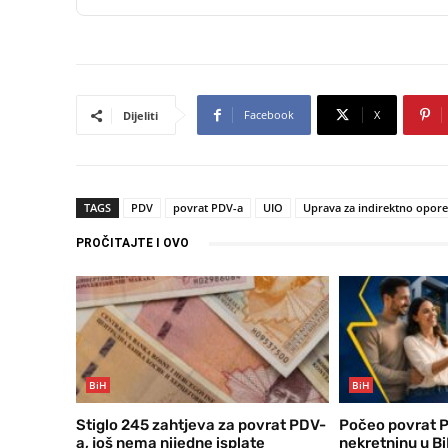
Facebook
X
Dijeliti
TAGS
PDV
povrat PDV-a
UIO
Uprava za indirektno opore
PROČITAJTE I OVO
BiH
BiH
Stiglo 245 zahtjeva za povrat PDV-
Počeo povrat P
a, još nema nijedne isplate
nekretninu u Bi