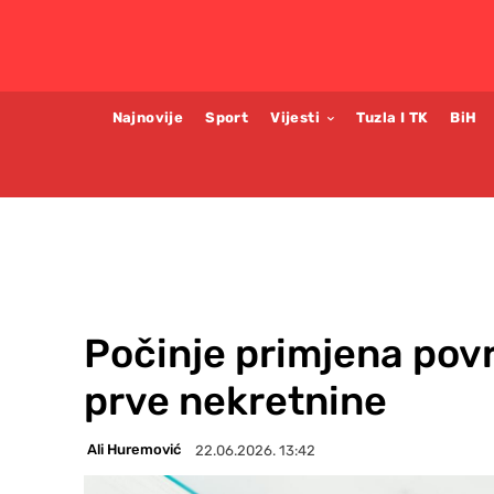
Najnovije
Sport
Vijesti
Tuzla I TK
BiH
Počinje primjena povr
prve nekretnine
Ali Huremović
22.06.2026. 13:42