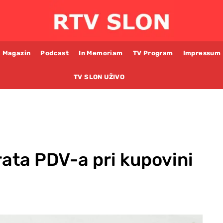
Magazin
Podcast
In Memoriam
TV Program
Impressum
TV SLON UŽIVO
ata PDV-a pri kupovini