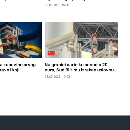
08.07.2026. 09:11
BiH
a kupovinu prvog
Na granici cariniku ponudio 20
avo i koji...
eura, Sud BiH mu izrekao uslovnu...
03.07.2026. 19:02