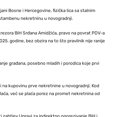
ani Bosne i Hercegovine, fizička lica sa stalnim
li stambenu nekretninu u novogradnji.
i trezora BiH Srđana Amidžića, pravo na povrat PDV-a
 2025. godine, bez obzira na to što pravilnik nije ranije
anje građana, posebno mladih i porodica koje prvi
 na kupovinu prve nekretnine u novogradnji. Kod
laća, već se plaća porez na promet nekretnina od
i zahtjev Upravi za indirektno oporezivanje BiH i