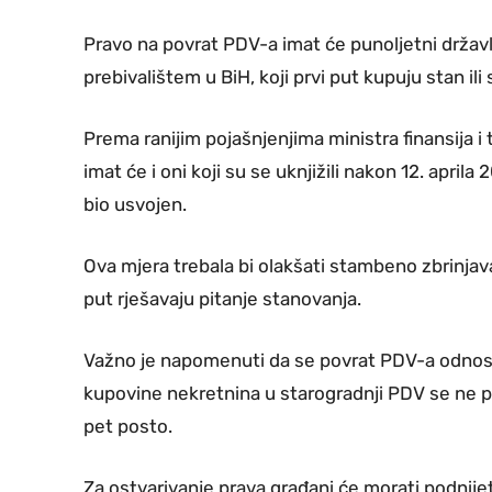
Pravo na povrat PDV-a imat će punoljetni državlj
prebivalištem u BiH, koji prvi put kupuju stan i
Prema ranijim pojašnjenjima ministra finansija 
imat će i oni koji su se uknjižili nakon 12. aprila
bio usvojen.
Ova mjera trebala bi olakšati stambeno zbrinjav
put rješavaju pitanje stanovanja.
Važno je napomenuti da se povrat PDV-a odnosi
kupovine nekretnina u starogradnji PDV se ne p
pet posto.
Za ostvarivanje prava građani će morati podnijet