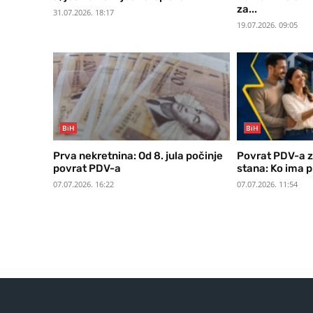
za...
31.07.2026. 18:17
19.07.2026. 09:05
BiH
BiH
Prva nekretnina: Od 8. jula počinje
Povrat PDV-a z
povrat PDV-a
stana: Ko ima pr
07.07.2026. 16:22
07.07.2026. 11:54