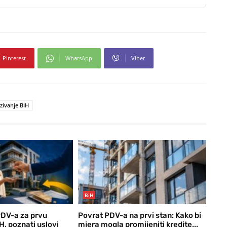
Pinterest
WhatsApp
Viber
zivanje BiH
BiH
DV-a za prvu
Povrat PDV-a na prvi stan: Kako bi
H, poznati uslovi
mjera mogla promijeniti kredite...