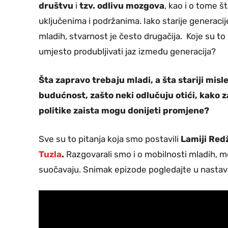
društvu
i
tzv. odlivu mozgova
, kao i o tome š
uključenima i podržanima. Iako starije generac
mladih, stvarnost je često drugačija. Koje su to
umjesto produbljivati jaz između generacija?
Šta zapravo trebaju mladi, a šta stariji mis
budućnost, zašto neki odlučuju otići, kako za
politike zaista mogu donijeti promjene?
Sve su to pitanja koja smo postavili
Lamiji Red
Tuzla
.
Razgovarali smo i o mobilnosti mladih, me
suočavaju. Snimak epizode pogledajte u nastav