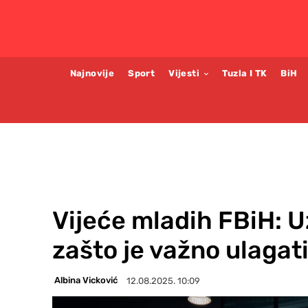
Najnovije
Sport
Vijesti
Tuzla I TK
BiH
Vijeće mladih FBiH: U
zašto je važno ulagat
Albina Vicković
12.08.2025. 10:09