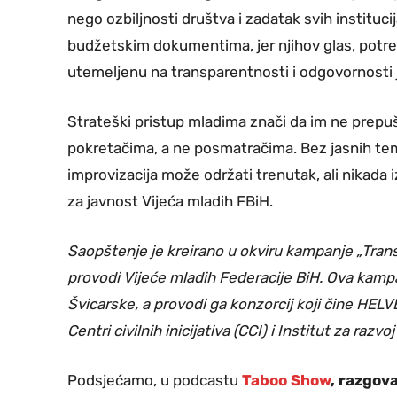
nego ozbiljnosti društva i zadatak svih institucij
budžetskim dokumentima, jer njihov glas, potreb
utemeljenu na transparentnosti i odgovornosti ja
Strateški pristup mladima znači da im ne prep
pokretačima, a ne posmatračima. Bez jasnih teme
improvizacija može održati trenutak, ali nikada
za javnost Vijeća mladih FBiH.
Saopštenje je kreirano u okviru kampanje „Tran
provodi Vijeće mladih Federacije BiH. Ova kampa
Švicarske, a provodi ga konzorcij koji čine HEL
Centri civilnih inicijativa (CCI) i Institut za razv
Podsjećamo, u podcastu
Taboo Show
, razgov