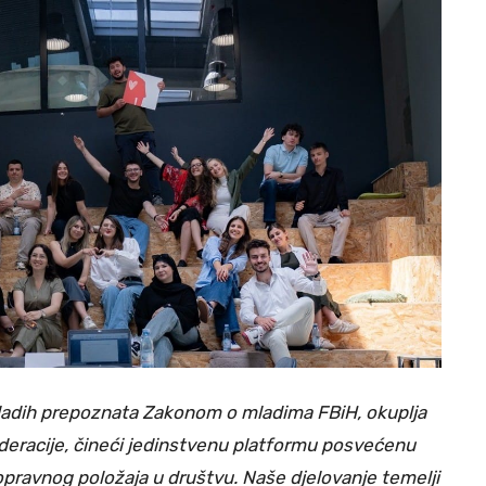
mladih prepoznata Zakonom o mladima FBiH, okuplja
deracije, čineći jedinstvenu platformu posvećenu
opravnog položaja u društvu. Naše djelovanje temelji