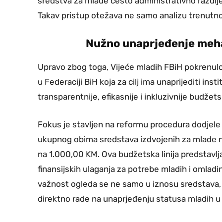
sredstva za mlade često administrativno razdije
Takav pristup otežava ne samo analizu trenutnog
Nužno unaprjeđenje meh
Upravo zbog toga, Vijeće mladih FBiH pokrenulo
u Federaciji BiH koja za cilj ima unaprijediti 
transparentnije, efikasnije i inkluzivnije budžet
Fokus je stavljen na reformu procedura dodjele 
ukupnog obima sredstava izdvojenih za mlade n
na 1.000,00 KM. Ova budžetska linija predstavlja
finansijskih ulaganja za potrebe mladih i omlad
važnost ogleda se ne samo u iznosu sredstava, v
direktno rade na unaprjeđenju statusa mladih u