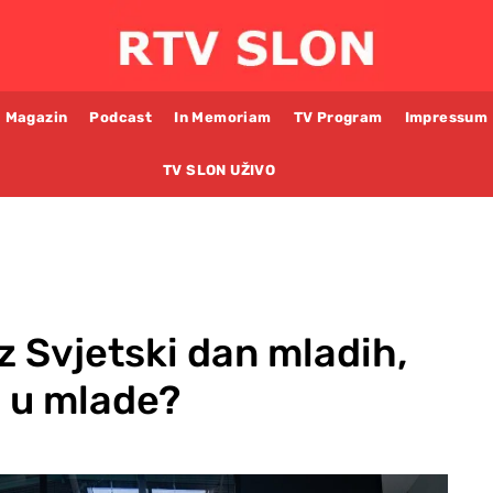
Magazin
Podcast
In Memoriam
TV Program
Impressum
TV SLON UŽIVO
z Svjetski dan mladih,
i u mlade?