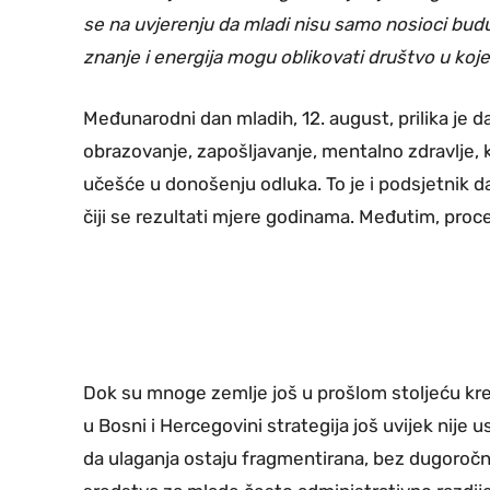
se na uvjerenju da mladi nisu samo nosioci budućn
znanje i energija mogu oblikovati društvo u koj
Međunarodni dan mladih, 12. august, prilika je 
obrazovanje, zapošljavanje, mentalno zdravlje, k
učešće u donošenju odluka. To je i podsjetnik d
čiji se rezultati mjere godinama. Međutim, proc
Dok su mnoge zemlje još u prošlom stoljeću kre
u Bosni i Hercegovini strategija još uvijek nije 
da ulaganja ostaju fragmentirana, bez dugoročne 