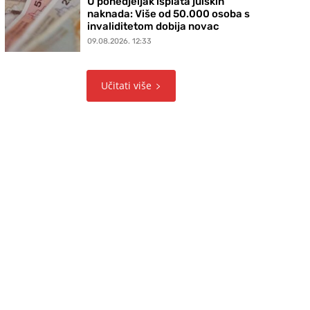
U ponedjeljak isplata julskih
naknada: Više od 50.000 osoba s
invaliditetom dobija novac
09.08.2026. 12:33
Učitati više