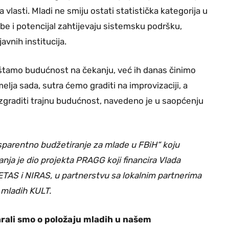
a vlasti. Mladi ne smiju ostati statistička kategorija u
e i potencijal zahtijevaju sistemsku podršku,
vnih institucija.
uštamo budućnost na čekanju, već ih danas činimo
lja sada, sutra ćemo graditi na improvizaciji, a
 izgraditi trajnu budućnost, navedeno je u saopćenju
sparentno budžetiranje za mlade u FBiH“ koju
nja je dio projekta PRAGG koji financira Vlada
VETAS i NIRAS, u partnerstvu sa lokalnim partnerima
oj mladih KULT.
ara
li smo o položaju mladih u našem