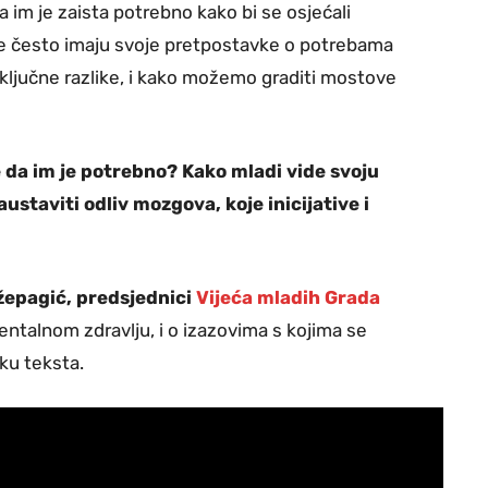
ta im je zaista potrebno kako bi se osjećali
ije često imaju svoje pretpostavke o potrebama
 ključne razlike, i kako možemo graditi mostove
le da im je potrebno? Kako mladi vide svoju
ustaviti odliv mozgova, koje inicijative i
žepagić, predsjednici
Vijeća mladih Grada
ntalnom zdravlju, i o izazovima s kojima se
ku teksta.