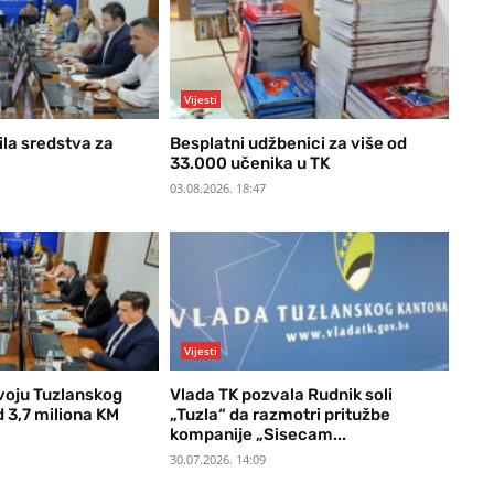
Vijesti
ila sredstva za
Besplatni udžbenici za više od
33.000 učenika u TK
03.08.2026. 18:47
Vijesti
voju Tuzlanskog
Vlada TK pozvala Rudnik soli
 3,7 miliona KM
„Tuzla“ da razmotri pritužbe
kompanije „Sisecam...
30.07.2026. 14:09