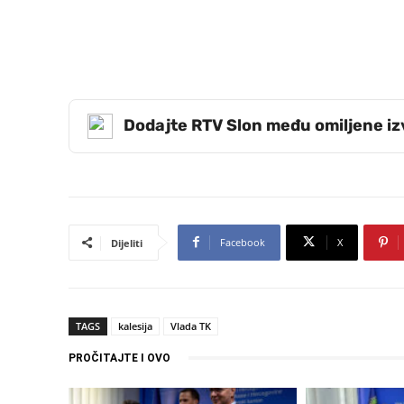
Dodajte RTV Slon među omiljene i
Facebook
X
Dijeliti
TAGS
kalesija
Vlada TK
PROČITAJTE I OVO