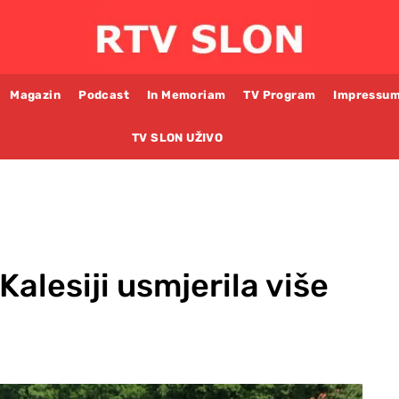
Magazin
Podcast
In Memoriam
TV Program
Impressu
TV SLON UŽIVO
Kalesiji usmjerila više