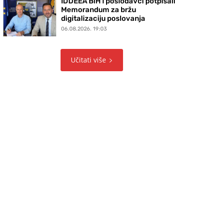
IDDEEA BiH i poslodavci potpisali
Memorandum za bržu
digitalizaciju poslovanja
06.08.2026. 19:03
Učitati više