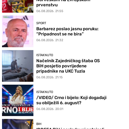
prvenstvu
06.08.2026. 21:55
SPORT
Barbarez poslao jasnu poruku:
“Pripadnost se ne bira”
06.08.2026. 21:32
ISTAKNUTO
Načelnik Zajedničkog štaba OS
BiH posjetio povrijeđene
pripadnike na UKC Tuzla
06.08.2026. 21:15
ISTAKNUTO
/VIDEO/ Crno i bijelo: Koji događaji
su obilježili 6. august?
06.08.2026. 20:01
BIH