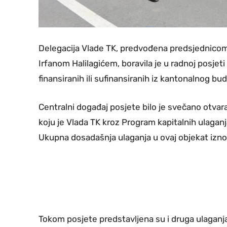
Delegacija Vlade TK, predvođena predsjednicom
Irfanom Halilagićem, boravila je u radnoj posjeti 
finansiranih ili sufinansiranih iz kantonalnog bu
Centralni događaj posjete bilo je svečano otvaran
koju je Vlada TK kroz Program kapitalnih ulagan
Ukupna dosadašnja ulaganja u ovaj objekat iznos
Tokom posjete predstavljena su i druga ulaganja