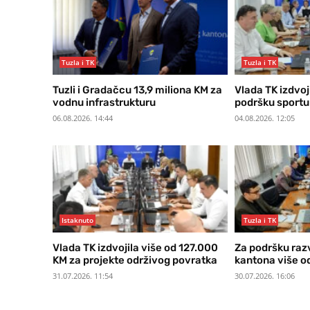
Tuzla i TK
Tuzla i TK
Tuzli i Gradačcu 13,9 miliona KM za
Vlada TK izdvoj
vodnu infrastrukturu
podršku sportu
06.08.2026. 14:44
04.08.2026. 12:05
Istaknuto
Tuzla i TK
Vlada TK izdvojila više od 127.000
Za podršku raz
KM za projekte održivog povratka
kantona više od
31.07.2026. 11:54
30.07.2026. 16:06