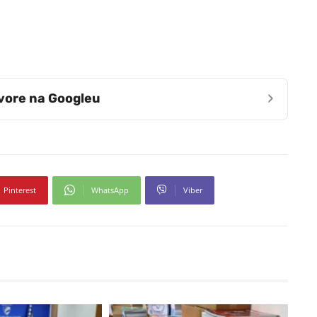
›
zvore na Googleu
Pinterest
WhatsApp
Viber