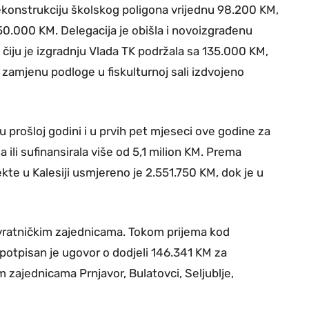
 rekonstrukciju školskog poligona vrijednu 98.200 KM,
150.000 KM. Delegacija je obišla i novoizgrađenu
, čiju je izgradnju Vlada TK podržala sa 135.000 KM,
a zamjenu podloge u fiskulturnoj sali izdvojeno
 u prošloj godini i u prvih pet mjeseci ove godine za
a ili sufinansirala više od 5,1 milion KM. Prema
kte u Kalesiji usmjereno je 2.551.750 KM, dok je u
vratničkim zajednicama. Tokom prijema kod
potpisan je ugovor o dodjeli 146.341 KM za
 zajednicama Prnjavor, Bulatovci, Seljublje,