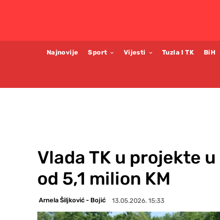
Najnovije
Sport
Vijesti
Tuzla I TK
BiH
Vlada TK u projekte u 
od 5,1 milion KM
Arnela Šiljković - Bojić
13.05.2026. 15:33