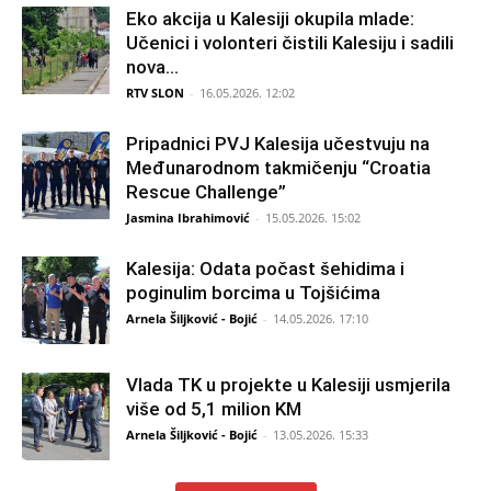
Eko akcija u Kalesiji okupila mlade:
Učenici i volonteri čistili Kalesiju i sadili
nova...
RTV SLON
-
16.05.2026. 12:02
Pripadnici PVJ Kalesija učestvuju na
Međunarodnom takmičenju “Croatia
Rescue Challenge”
Jasmina Ibrahimović
-
15.05.2026. 15:02
Kalesija: Odata počast šehidima i
poginulim borcima u Tojšićima
Arnela Šiljković - Bojić
-
14.05.2026. 17:10
Vlada TK u projekte u Kalesiji usmjerila
više od 5,1 milion KM
Arnela Šiljković - Bojić
-
13.05.2026. 15:33