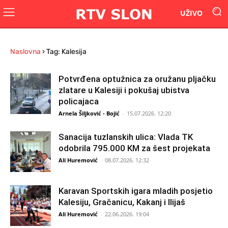
UŽIVO
Naslovna
›
Tag: Kalesija
Potvrđena optužnica za oružanu pljačku
zlatare u Kalesiji i pokušaj ubistva
policajaca
Arnela Šiljković - Bojić
-
15.07.2026. 12:20
Sanacija tuzlanskih ulica: Vlada TK
odobrila 795.000 KM za šest projekata
Ali Huremović
-
08.07.2026. 12:32
Karavan Sportskih igara mladih posjetio
Kalesiju, Gračanicu, Kakanj i Ilijaš
Ali Huremović
-
22.06.2026. 19:04