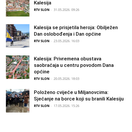
Kalesija
RTV SLON
-
31.05.2026. 09:26
Kalesija se prisjetila heroja: Obilježen
Dan oslobođenja i Dan općine
RTV SLON
-
23.05.2026. 16:03
Kalesija: Privremena obustava
saobraćaja u centru povodom Dana
općine
RTV SLON
-
20.05.2026. 18:03
Položeno cvijeće u Miljanovcima:
Sjećanje na borce koji su branili Kalesiju
RTV SLON
-
17.05.2026. 15:26