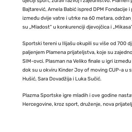
dječiji sport, zdrav razvoj i zajedništvo. Plamen 
Bajtarević, Arnela Babić ispred DPM Fondacije i 
između dvije vatre i utrke na 60 metara, održan 
su „Mladost“ u konkurenciji djevojčica i „Mikasa
Sportski tereni u Ilijašu okupili su više od 700 
paljenjem Plamena prijateljstva, koje su zajedno u
SIM-ovci. Plasman na Veliko finale u igri između 
dok su u okviru Kinder Joy of moving CUP-a u st
Hušić, Sara Dovadžija i Luka Sučić.
Plazma Sportske igre mladih i ove godine nastavl
Hercegovine, kroz sport, druženje, nova prijatelj