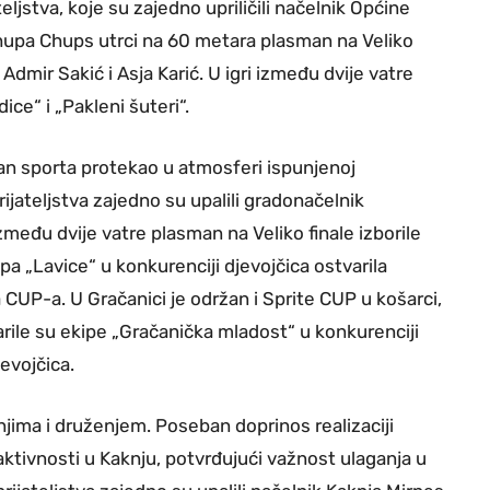
teljstva, koje su zajedno upriličili načelnik Općine
Chupa Chups utrci na 60 metara plasman na Veliko
Admir Sakić i Asja Karić. U igri između dvije vatre
ice“ i „Pakleni šuteri“.
Dan sporta protekao u atmosferi ispunjenoj
jateljstva zajedno su upalili gradonačelnik
zmeđu dvije vatre plasman na Veliko finale izborile
ipa „Lavice“ u konkurenciji djevojčica ostvarila
 CUP-a. U Gračanici je održan i Sprite CUP u košarci,
arile su ekipe „Gračanička mladost“ u konkurenciji
evojčica.
jima i druženjem. Poseban doprinos realizaciji
 aktivnosti u Kaknju, potvrđujući važnost ulaganja u