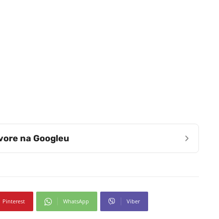
›
zvore na Googleu
Pinterest
WhatsApp
Viber