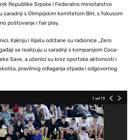
nik Republike Srpske i Federalno ministarstvo
u u saradnji s Olimpijskim komitetom BiH, s fokusom
no poštovanje i fair play.
ici, Kaknju i Ilijašu održane su radionice „Zero
gađaji se realizuju u saradnji s kompanijom Coca-
eke Save, a učenici su kroz sportske aktivnosti i
a okoliša, pravilnog odlaganja otpada i odgovornog
1
od 15