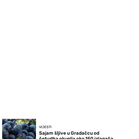
VIJESTI
Sajam šljive u Gradačcu od
četvrtka okuplja oko 150 izlagača