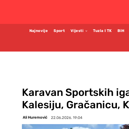
Najnovije
Sport
Vijesti
Tuzla I TK
BiH
Karavan Sportskih iga
Kalesiju, Gračanicu, Ka
Ali Huremović
22.06.2026. 19:04