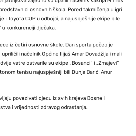
prijateljstva zajedno su upalili načelnik Kaknja Mirnes
predstavnici osnovnih škola. Pored takmičenja u igri
je i Toyota CUP u odbojci, a najuspješnije ekipe bile
“ u konkurenciji dječaka.
djece iz četiri osnovne škole. Dan sporta počeo je
priličili načelnik Općine Ilijaš Amar Dovadžija i mali
dvije vatre ostvarile su ekipe „Bosanci“ i „Zmajevi“,
onom tenisu najuspješniji bili Dunja Barić, Anur
jaju povezivati djecu iz svih krajeva Bosne i
stva i vrijednosti zdravog odrastanja.