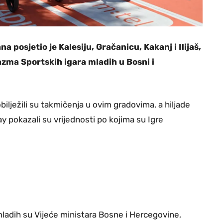
 posjetio je Kalesiju, Gračanicu, Kakanj i Ilijaš,
azma Sportskih igara mladih u Bosni i
obilježili su takmičenja u ovim gradovima, a hiljade
lay pokazali su vrijednosti po kojima su Igre
mladih su Vijeće ministara Bosne i Hercegovine,