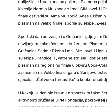
obilježilo je tradicionalno paljenje Plamena prija
Kalesija Nermin Mujkanović i mali SIM-ovci. U 
finale ostvarili su Alma Mulabdić, Anes Užičanin, 
plasman na Veliko finale izborile su ekipe „Zvjezd
Sportski dan održan je i u Gračanici, gdje je m 
navijanjem, takmičenjem i druženjem. Plamen pri
Gračanice Sadmir Džebo i mali SIM-ovci. U igri i
su ekipe „Pandice“ i „Vatrene strijele“, dok je ek
plasman na regionalno finale u okviru Coca-Cola
a plasman na Veliko finale Igara u Sarajevu ostv
dječaka i „Četvorka fantastiko“ u konkurenciji dj
U Kaknju je dan bio ispunjen sportskim takmičen
aktivnosti pružila je DPM Fondacija, pokrovitelj