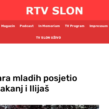
Magazin
Podcast
In Memoriam
TV Program
Impressum
TV SLON UŽIVO
ra mladih posjetio
kanj i Ilijaš