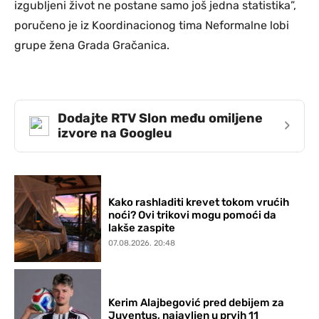
izgubljeni život ne postane samo još jedna statistika”,
poručeno je iz Koordinacionog tima Neformalne lobi
grupe žena Grada Gračanica.
Dodajte RTV Slon među omiljene
›
izvore na Googleu
Kako rashladiti krevet tokom vrućih
noći? Ovi trikovi mogu pomoći da
lakše zaspite
07.08.2026. 20:48
Kerim Alajbegović pred debijem za
Juventus, najavljen u prvih 11