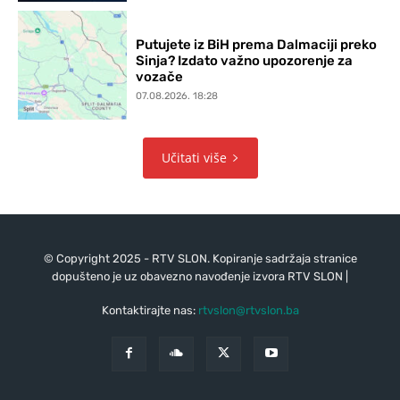
Putujete iz BiH prema Dalmaciji preko
Sinja? Izdato važno upozorenje za
vozače
07.08.2026. 18:28
Učitati više
© Copyright 2025 - RTV SLON. Kopiranje sadržaja stranice
dopušteno je uz obavezno navođenje izvora RTV SLON |
Kontaktirajte nas:
rtvslon@rtvslon.ba