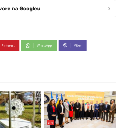
›
zvore na Googleu
Pinterest
WhatsApp
Viber
BiH