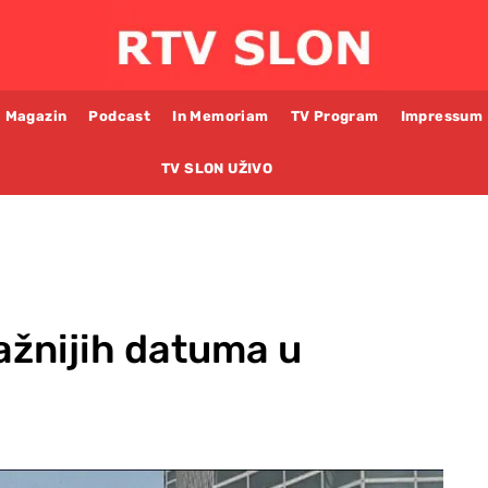
Magazin
Podcast
In Memoriam
TV Program
Impressum
TV SLON UŽIVO
ažnijih datuma u