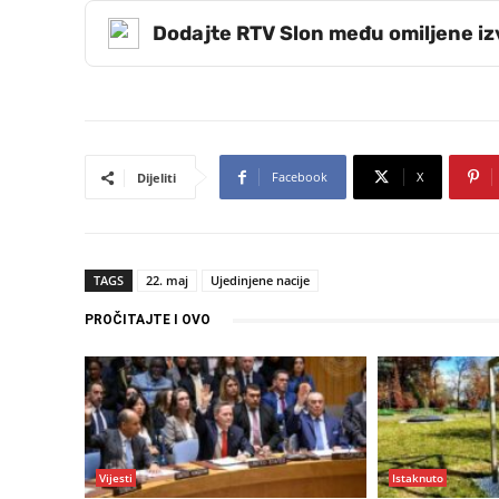
Dodajte RTV Slon među omiljene i
Facebook
X
Dijeliti
TAGS
22. maj
Ujedinjene nacije
PROČITAJTE I OVO
Vijesti
Istaknuto