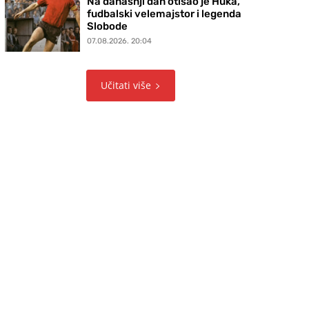
Na današnji dan otišao je Huka,
fudbalski velemajstor i legenda
Slobode
07.08.2026. 20:04
Učitati više