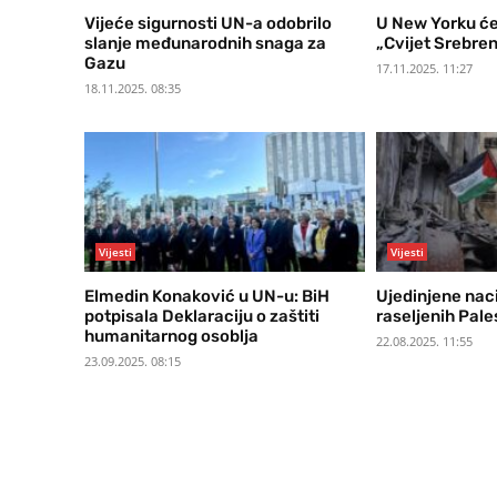
Vijeće sigurnosti UN-a odobrilo
U New Yorku će 
slanje međunarodnih snaga za
„Cvijet Srebren
Gazu
17.11.2025. 11:27
18.11.2025. 08:35
Vijesti
Vijesti
Elmedin Konaković u UN-u: BiH
Ujedinjene naci
potpisala Deklaraciju o zaštiti
raseljenih Pale
humanitarnog osoblja
22.08.2025. 11:55
23.09.2025. 08:15