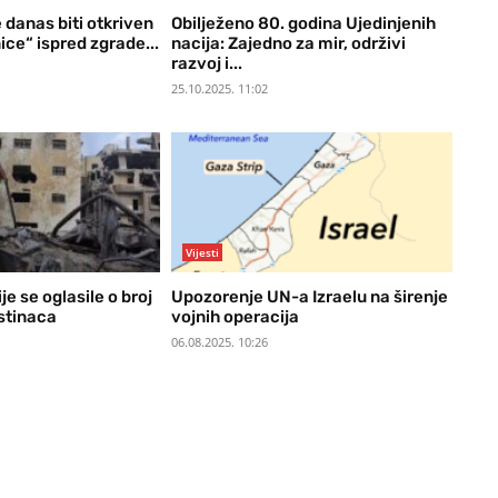
danas biti otkriven
Obilježeno 80. godina Ujedinjenih
ice“ ispred zgrade...
nacija: Zajedno za mir, održivi
razvoj i...
25.10.2025. 11:02
Vijesti
je se oglasile o broj
Upozorenje UN-a Izraelu na širenje
stinaca
vojnih operacija
06.08.2025. 10:26