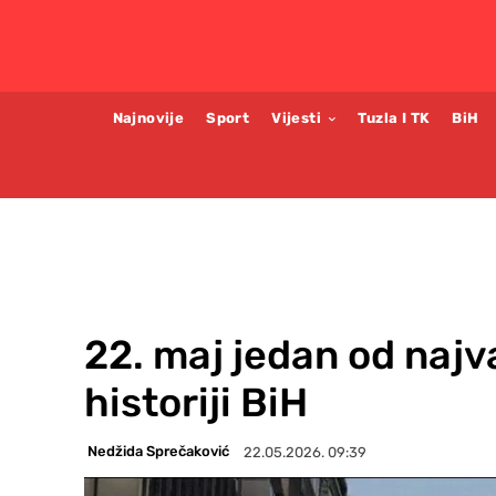
Najnovije
Sport
Vijesti
Tuzla I TK
BiH
22. maj jedan od najv
historiji BiH
Nedžida Sprečaković
22.05.2026. 09:39