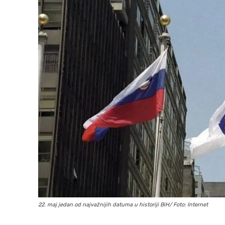
22. maj jedan od najvažnijih datuma u historiji BiH/ Foto: Internet