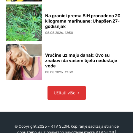
Na granici prema BiH pronađeno 20
kilograma marihuane: Uhapšen 27-
godišnjak
08.08.2026. 12:50
Vrućine uzimaju danak: Ovo su
znakovi da vašem tijelu nedostaje
vode
08.08.2026. 12:39
Učitati više
© Copyright 2025 - RTV SLON. Kopiranje sadržaja stranice
dopušteno je uz obavezno navođenje izvora RTV SLON |