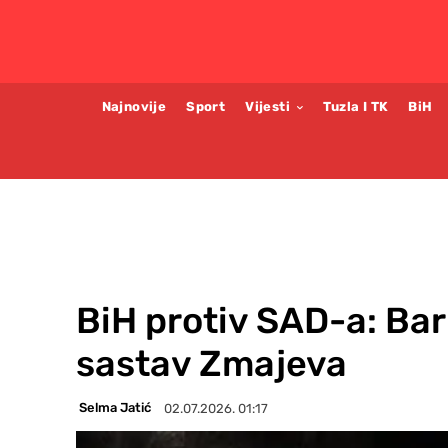
Najnovije
Sport
Vijesti
Tuzla I TK
BiH
BiH protiv SAD-a: Ba
sastav Zmajeva
Selma Jatić
02.07.2026. 01:17