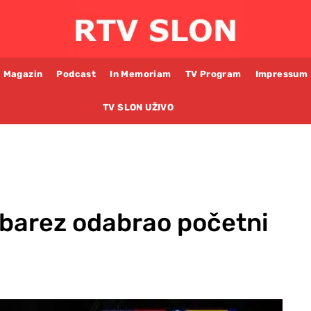
Magazin
Podcast
In Memoriam
TV Program
Impressum
TV SLON UŽIVO
rbarez odabrao početni