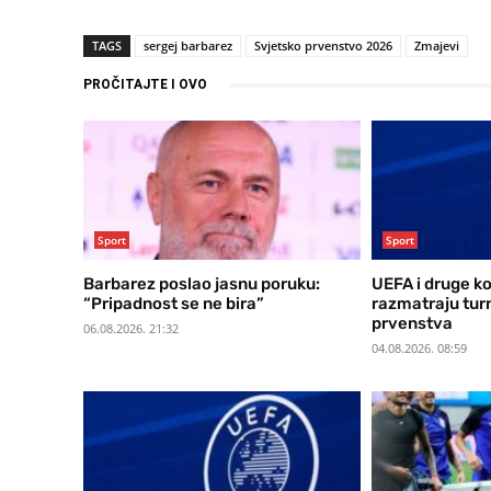
TAGS
sergej barbarez
Svjetsko prvenstvo 2026
Zmajevi
PROČITAJTE I OVO
Sport
Sport
Barbarez poslao jasnu poruku:
UEFA i druge k
“Pripadnost se ne bira”
razmatraju tur
prvenstva
06.08.2026. 21:32
04.08.2026. 08:59