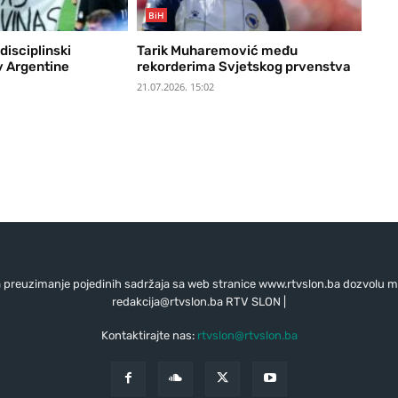
BiH
disciplinski
Tarik Muharemović među
v Argentine
rekorderima Svjetskog prvenstva
21.07.2026. 15:02
preuzimanje pojedinih sadržaja sa web stranice www.rtvslon.ba dozvolu mo
redakcija@rtvslon.ba
RTV SLON |
Kontaktirajte nas:
rtvslon@rtvslon.ba