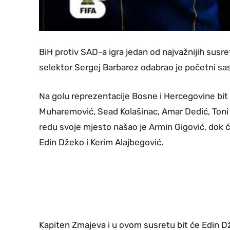
BiH protiv SAD-a igra jedan od najvažnijih sus
selektor Sergej Barbarez odabrao je početni s
Na golu reprezentacije Bosne i Hercegovine bit će 
Muharemović, Sead Kolašinac, Amar Dedić, Toni Š
redu svoje mjesto našao je Armin Gigović, dok ć
Edin Džeko i Kerim Alajbegović.
Kapiten Zmajeva i u ovom susretu bit će Edin 