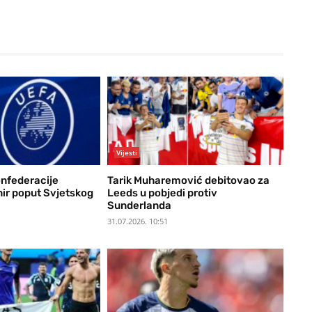
Vijesti
onfederacije
Tarik Muharemović debitovao za
nir poput Svjetskog
Leeds u pobjedi protiv
Sunderlanda
31.07.2026. 10:51