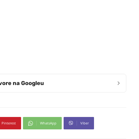
›
zvore na Googleu
Pinterest
WhatsApp
Viber