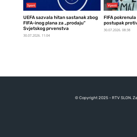
Sport
Vijesti
UEFA sazvala hitan sastanak zbog
FIFA pokrenula 
FIFA-inog plana za „prodaju“
postupak proti
Svjetskog prvenstva
30.07.2026. 08:38
30.07.2026. 11:04
© Copyright 2025 - RTV SLON. Za 