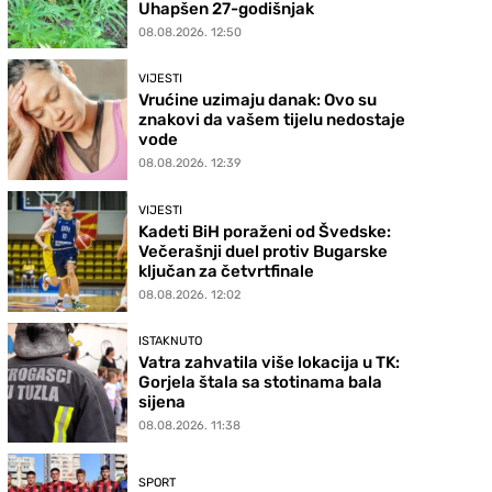
Uhapšen 27-godišnjak
08.08.2026. 12:50
VIJESTI
Vrućine uzimaju danak: Ovo su
znakovi da vašem tijelu nedostaje
vode
08.08.2026. 12:39
VIJESTI
Kadeti BiH poraženi od Švedske:
Večerašnji duel protiv Bugarske
ključan za četvrtfinale
08.08.2026. 12:02
ISTAKNUTO
Vatra zahvatila više lokacija u TK:
Gorjela štala sa stotinama bala
sijena
08.08.2026. 11:38
SPORT