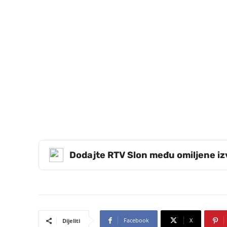
Dodajte RTV Slon među omiljene i
Facebook
X
Dijeliti