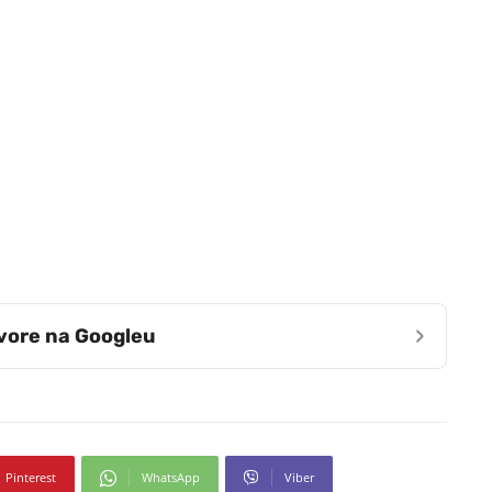
›
zvore na Googleu
Pinterest
WhatsApp
Viber