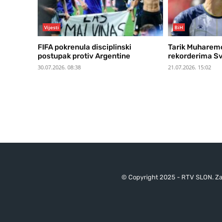
Vijesti
BiH
FIFA pokrenula disciplinski
Tarik Muharem
postupak protiv Argentine
rekorderima Sv
30.07.2026. 08:38
21.07.2026. 15:02
© Copyright 2025 - RTV SLON. Za 