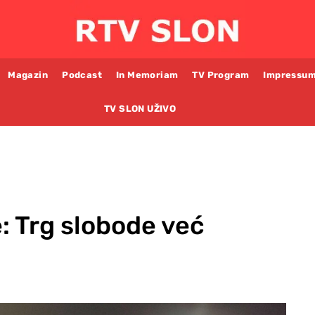
Magazin
Podcast
In Memoriam
TV Program
Impressu
TV SLON UŽIVO
: Trg slobode već