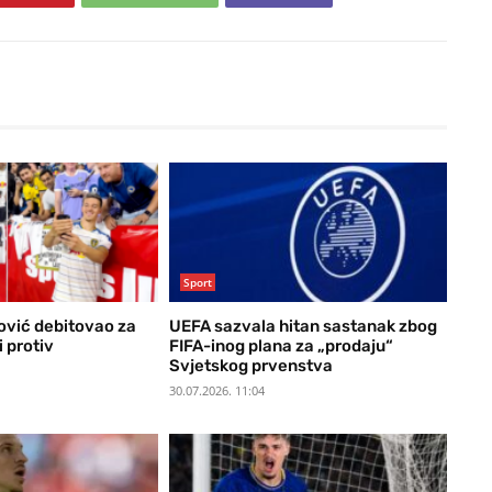
Sport
vić debitovao za
UEFA sazvala hitan sastanak zbog
 protiv
FIFA-inog plana za „prodaju“
Svjetskog prvenstva
30.07.2026. 11:04