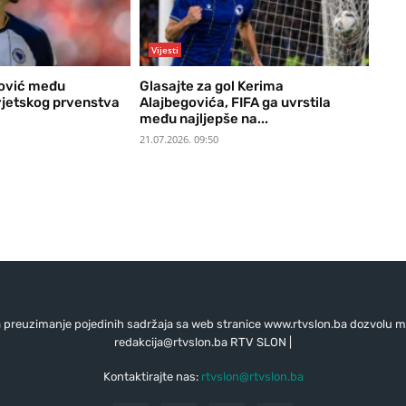
Vijesti
ović među
Glasajte za gol Kerima
jetskog prvenstva
Alajbegovića, FIFA ga uvrstila
među najljepše na...
21.07.2026. 09:50
preuzimanje pojedinih sadržaja sa web stranice www.rtvslon.ba dozvolu mo
redakcija@rtvslon.ba
RTV SLON |
Kontaktirajte nas:
rtvslon@rtvslon.ba