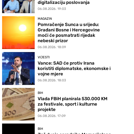
digitalizaciju poslovanja
06.08.2026. 19:03
MAGAZIN
Pomračenje Sunca u srijedu:
Građani Bosne i Hercegovine
moći će posmatrati rijedak
nebeski prizor
06.08.2026. 18:09
VIJESTI
Vance: SAD će protiv Irana
koristiti diplomatske, ekonomske i
vojne mjere
06.08.2026. 18:03
BIH
Vlada FBiH planirala 530.000 KM
za festivale, sport i kulturne
projekte
06.08.2026. 17:09
BIH