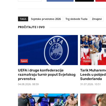
TAGS
Svjetsko prvenstvo 2026
Trg slobode Tuzla
Zmajevi
PROČITAJTE I OVO
Sport
Vijesti
UEFA i druge konfederacije
Tarik Muharemo
razmatraju turnir poput Svjetskog
Leeds u pobjedi
prvenstva
Sunderlanda
04.08.2026. 08:59
31.07.2026. 10:51