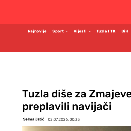
Najnovije
Sport
Vijesti
Tuzla I TK
BiH
Tuzla diše za Zmajeve
preplavili navijači
Selma Jatić
02.07.2026. 00:35