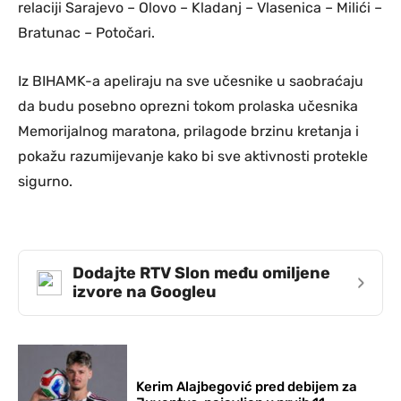
relaciji Sarajevo – Olovo – Kladanj – Vlasenica – Milići –
Bratunac – Potočari.
Iz BIHAMK-a apeliraju na sve učesnike u saobraćaju
da budu posebno oprezni tokom prolaska učesnika
Memorijalnog maratona, prilagode brzinu kretanja i
pokažu razumijevanje kako bi sve aktivnosti protekle
sigurno.
Dodajte RTV Slon među omiljene
›
izvore na Googleu
Kerim Alajbegović pred debijem za