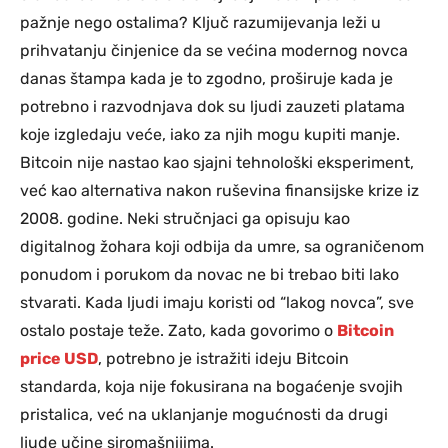
pažnje nego ostalima? Ključ razumijevanja leži u
prihvatanju činjenice da se većina modernog novca
danas štampa kada je to zgodno, proširuje kada je
potrebno i razvodnjava dok su ljudi zauzeti platama
koje izgledaju veće, iako za njih mogu kupiti manje.
Bitcoin nije nastao kao sjajni tehnološki eksperiment,
već kao alternativa nakon ruševina finansijske krize iz
2008. godine. Neki stručnjaci ga opisuju kao
digitalnog žohara koji odbija da umre, sa ograničenom
ponudom i porukom da novac ne bi trebao biti lako
stvarati. Kada ljudi imaju koristi od “lakog novca”, sve
ostalo postaje teže. Zato, kada govorimo o
Bitcoin
price USD
, potrebno je istražiti ideju Bitcoin
standarda, koja nije fokusirana na bogaćenje svojih
pristalica, već na uklanjanje mogućnosti da drugi
ljude učine siromašnijima.