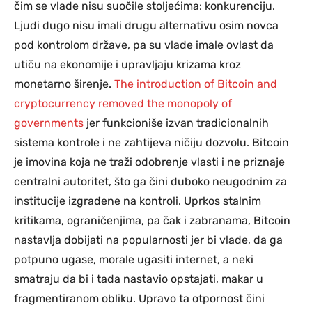
čim se vlade nisu suočile stoljećima: konkurenciju.
Ljudi dugo nisu imali drugu alternativu osim novca
pod kontrolom države, pa su vlade imale ovlast da
utiču na ekonomije i upravljaju krizama kroz
monetarno širenje.
The introduction of Bitcoin and
cryptocurrency removed the monopoly of
governments
jer funkcioniše izvan tradicionalnih
sistema kontrole i ne zahtijeva ničiju dozvolu. Bitcoin
je imovina koja ne traži odobrenje vlasti i ne priznaje
centralni autoritet, što ga čini duboko neugodnim za
institucije izgrađene na kontroli. Uprkos stalnim
kritikama, ograničenjima, pa čak i zabranama, Bitcoin
nastavlja dobijati na popularnosti jer bi vlade, da ga
potpuno ugase, morale ugasiti internet, a neki
smatraju da bi i tada nastavio opstajati, makar u
fragmentiranom obliku. Upravo ta otpornost čini