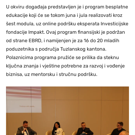
U okviru događaja predstavljen je i program besplatne
edukacije koji će se tokom juna i jula realizovati kroz
šest modula, uz online podršku eksperata Investicijske
fondacije Impakt. Ovaj program finansijski je podržan
od strane EBRD, i namijenjen je za 16 do 20 mladih
poduzetnika s područja Tuzlanskog kantona.
Polaznicima programa pružiće se prilika da steknu
ključna znanja i vještine potrebne za razvoj i vođenje
biznisa, uz mentorsku i stručnu podršku.