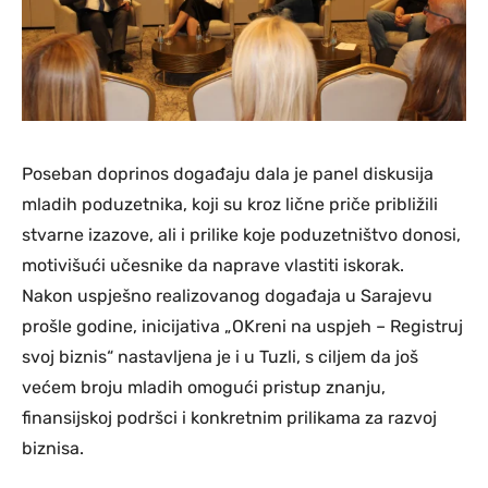
Poseban doprinos događaju dala je panel diskusija
mladih poduzetnika, koji su kroz lične priče približili
stvarne izazove, ali i prilike koje poduzetništvo donosi,
motivišući učesnike da naprave vlastiti iskorak.
Nakon uspješno realizovanog događaja u Sarajevu
prošle godine, inicijativa „OKreni na uspjeh – Registruj
svoj biznis“ nastavljena je i u Tuzli, s ciljem da još
većem broju mladih omogući pristup znanju,
finansijskoj podršci i konkretnim prilikama za razvoj
biznisa.