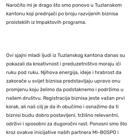
Naročito mi je drago što smo ponovo u Tuzlanskom
kantonu koji prednjači po broju razvijenih biznisa
proisteklih iz Impaktovih programa.
Ovi sjajni mladi ljudi iz Tuzlanskog kantona danas su
pokazali da kreativnost i preduzetništvo moraju ići
ruku pod ruku. Njihova energija, ideje i hrabrost da
zakorače u svijet biznisa predstavljaju upravo onu
promjenu koju želimo da podstaknemo i podržimo u
našem društvu. Registracija biznisa jeste važan prvi
korak, ali naš cilj je da ih obučimo i osnažimo da ti
biznisi budu dobro postavljeni, tržišno relevantni,
održivi i sposobni za dugoročni rast. Ponosni smo što
kroz ovakve inicijative naših partnera MI-BOSPO i