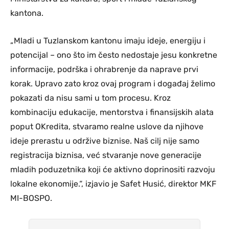
kantona.
„Mladi u Tuzlanskom kantonu imaju ideje, energiju i
potencijal – ono što im često nedostaje jesu konkretne
informacije, podrška i ohrabrenje da naprave prvi
korak. Upravo zato kroz ovaj program i događaj želimo
pokazati da nisu sami u tom procesu. Kroz
kombinaciju edukacije, mentorstva i finansijskih alata
poput OKredita, stvaramo realne uslove da njihove
ideje prerastu u održive biznise. Naš cilj nije samo
registracija biznisa, već stvaranje nove generacije
mladih poduzetnika koji će aktivno doprinositi razvoju
lokalne ekonomije.“, izjavio je Safet Husić, direktor MKF
MI-BOSPO.