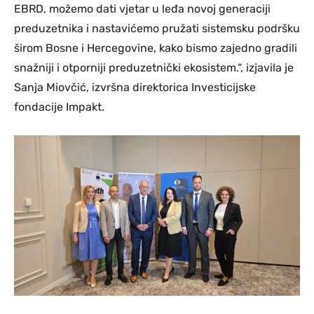
EBRD, možemo dati vjetar u leđa novoj generaciji
preduzetnika i nastavićemo pružati sistemsku podršku
širom Bosne i Hercegovine, kako bismo zajedno gradili
snažniji i otporniji preduzetnički ekosistem.“, izjavila je
Sanja Miovčić, izvršna direktorica Investicijske
fondacije Impakt.