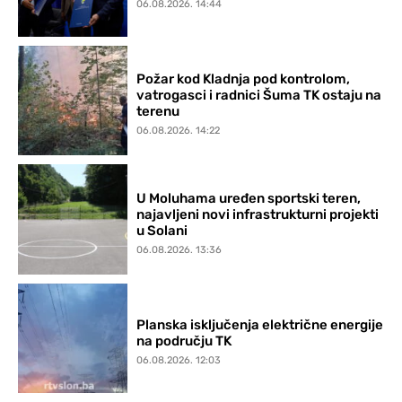
06.08.2026. 14:44
Požar kod Kladnja pod kontrolom,
vatrogasci i radnici Šuma TK ostaju na
terenu
06.08.2026. 14:22
U Moluhama uređen sportski teren,
najavljeni novi infrastrukturni projekti
u Solani
06.08.2026. 13:36
Planska isključenja električne energije
na području TK
06.08.2026. 12:03