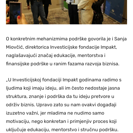
O konkretnim mehanizmima podrške govorila je i Sanja
Miovčić, direktorica Investicijske fondacije Impakt,
naglašavajući značaj edukacije, mentorstva i
finansijske podrške u ranim fazama razvoja biznisa.
„U Investicijskoj fondaciji Impakt godinama radimo s
ljudima koji imaju ideju, ali im često nedostaje jasna
struktura, znanje i podrška da tu ideju pretvore u
održiv biznis. Upravo zato su nam ovakvi događaji
izuzetno važni, jer mladima ne nudimo samo
motivaciju, nego konkretan i primjenjiv proces koji
uključuje edukaciju, mentorstvo i stručnu podršku.