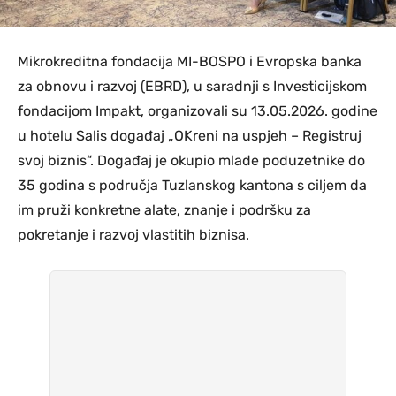
Mikrokreditna fondacija MI-BOSPO i Evropska banka
za obnovu i razvoj (EBRD), u saradnji s Investicijskom
fondacijom Impakt, organizovali su 13.05.2026. godine
u hotelu Salis događaj „OKreni na uspjeh – Registruj
svoj biznis“. Događaj je okupio mlade poduzetnike do
35 godina s područja Tuzlanskog kantona s ciljem da
im pruži konkretne alate, znanje i podršku za
pokretanje i razvoj vlastitih biznisa.