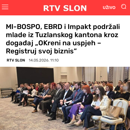
UŽIVO
MI-BOSPO, EBRD i Impakt podržali
mlade iz Tuzlanskog kantona kroz
događaj „OKreni na uspjeh –
Registruj svoj biznis“
RTV SLON
14.05.2026. 11:10