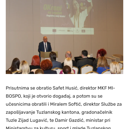
Prisutnima se obratio Safet Husić, direktor MKF MI-
BOSPO, koji je otvorio događaj, a potom su se
učesnicima obratili i Miralem Softić, direktor Službe za
zapošljavanje Tuzlanskog kantona, gradonačelnik
Tuzle Zijad Lugavić, te Damir Gazdić, ministar pri
Ministarstvu za kulturu, sport i mlade Tuzlanskog