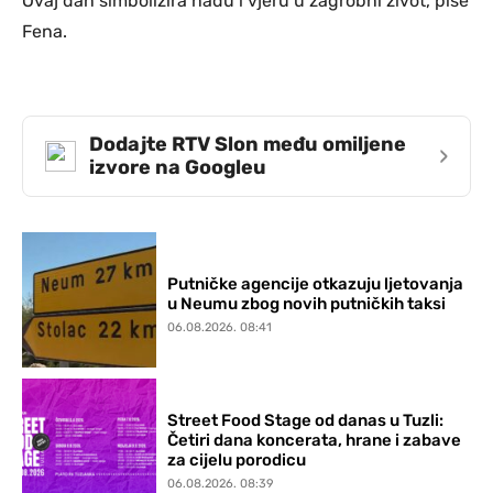
Ovaj dan simbolizira nadu i vjeru u zagrobni život, piše
Fena.
Dodajte RTV Slon među omiljene
›
izvore na Googleu
Putničke agencije otkazuju ljetovanja
u Neumu zbog novih putničkih taksi
06.08.2026. 08:41
Street Food Stage od danas u Tuzli:
Četiri dana koncerata, hrane i zabave
za cijelu porodicu
06.08.2026. 08:39