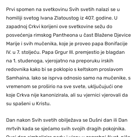
Prvi spomen na svetkovinu Svih svetih nalazi se u
homiliji svetog Ivana Zlatoustog iz 407. godine. U
zapadnoj Crkvi korijeni ove svetkovine sežu do
posvećenja rimskog Pantheona u čast Blažene Djevice
Marije i svih mučenika, koje je proveo papa Bonifacije
IV. u 7. stoljeću. Papa Grgur III. premjestio je blagdan
na 1. studenoga, vjerojatno na preporuku irskih
redovnika kako bi se poklopio s keltskom proslavom
Samhaina. Iako se isprva odnosio samo na mučenike, s
vremenom se proširio na sve svete, uključujući one
koje Crkva nije kanonizirala, ali su vjernici vjerovali da
su spašeni u Kristu.
Dan nakon Svih svetih obilježava se Dušni dan ili Dan
mrtvih kada se sjećamo svih svojih dragih pokojnika.