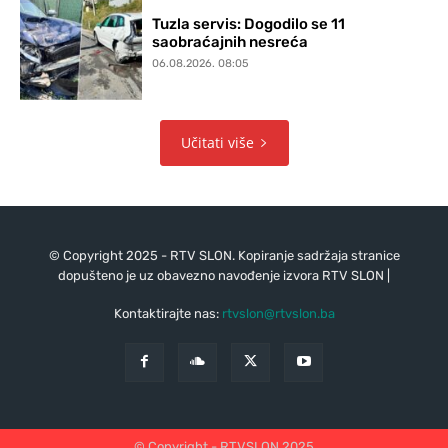
Tuzla servis: Dogodilo se 11
saobraćajnih nesreća
06.08.2026. 08:05
Učitati više
© Copyright 2025 - RTV SLON. Kopiranje sadržaja stranice
dopušteno je uz obavezno navođenje izvora RTV SLON |
Kontaktirajte nas:
rtvslon@rtvslon.ba
© Copyright - RTVSLON 2025