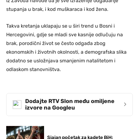
Iz Zavoda navode da je sve izraženije odgađanje
stupanja u brak, i kod muškaraca i kod žena.
Takva kretanja uklapaju se u širi trend u Bosni i
Hercegovini, gdje se mladi sve kasnije odlučuju na
brak, porodični život se često odgađa zbog
ekonomskih i životnih okolnosti, a demografska slika
dodatno se usložnjava smanjenim natalitetom i
odlaskom stanovništva.
Dodajte RTV Slon među omiljene
›
izvore na Googleu
Sjajan početak za kadete BiH: