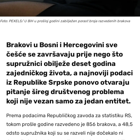
Foto: PEXELS/ U BiH u prošloj godini zabilježen porast broja razvedenih brakova
Brakovi u Bosni i Hercegovini sve
češće se završavaju prije nego što
supružnici obilježe deset godina
zajedničkog života, a najnoviji podaci
iz Republike Srpske ponovo otvaraju
pitanje šireg društvenog problema
koji nije vezan samo za jedan entitet.
Prema podacima Republičkog zavoda za statistiku RS,
tokom prošle godine razvedeno je 856 brakova, a 48,5
odsto supružnika koji su se razveli nije dočekalo ni