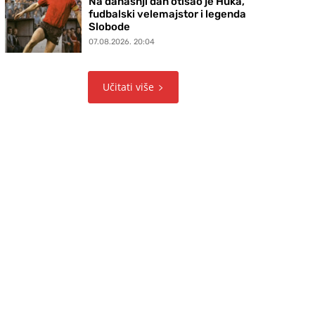
Na današnji dan otišao je Huka,
fudbalski velemajstor i legenda
Slobode
07.08.2026. 20:04
Učitati više