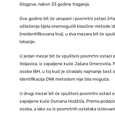
Glogova, nakon 33 godine traganja.
Ove godine bit će ukopani i posmrtni ostaci žrta
oštećenja tijela onemogućili klasične metode ide
(neidentifikovana lica), u dva mezara bit će spuš
lokacije.
U jedan mezar bit će spušteni posmrtni ostaci 
Voljavica, iz zapaljene kuće Jašara Omerovića.
osobe BiH, u toj kući je stradalo najmanje šest 
identifikacija DNK metodom nije bila moguća.
U drugi mezar bit će spušteni posmrtni ostaci e
zapaljene kuće Osmana Hodžića. Prema podacima 
osoba, a iako su iz posmrtnih ostataka izolovani 