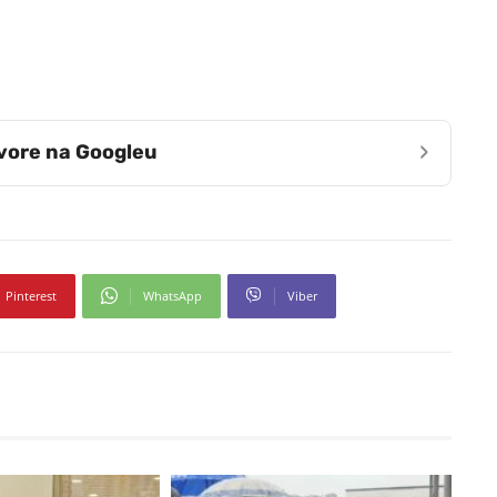
›
zvore na Googleu
Pinterest
WhatsApp
Viber