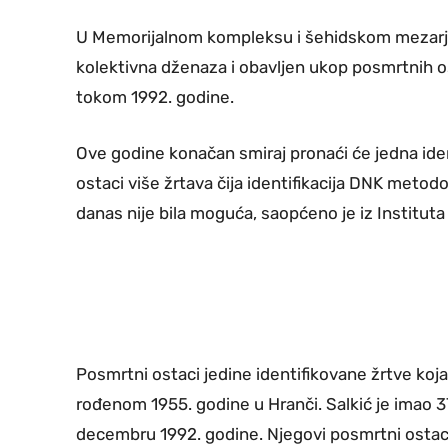
U Memorijalnom kompleksu i šehidskom mezarju „
kolektivna dženaza i obavljen ukop posmrtnih o
tokom 1992. godine.
Ove godine konačan smiraj pronaći će jedna iden
ostaci više žrtava čija identifikacija DNK metod
danas nije bila moguća, saopćeno je iz
Institut
Posmrtni ostaci jedine identifikovane žrtve koja
rođenom 1955. godine u Hranči. Salkić je imao 
decembru 1992. godine. Njegovi posmrtni ostaci