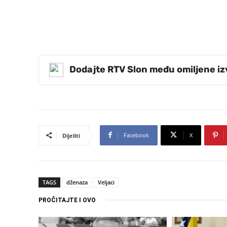
Dodajte RTV Slon među omiljene i
Facebook
X
Dijeliti
TAGS
dženaza
Veljaci
PROČITAJTE I OVO