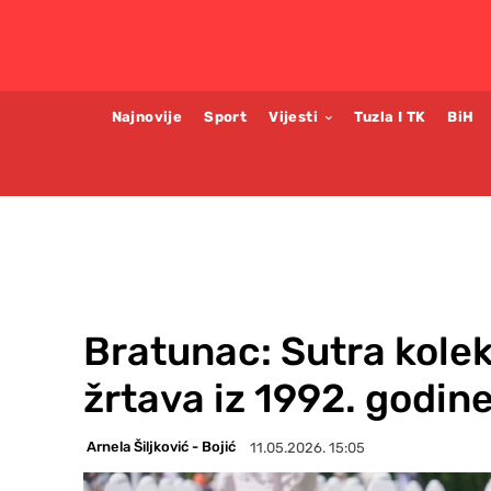
Najnovije
Sport
Vijesti
Tuzla I TK
BiH
Bratunac: Sutra kole
žrtava iz 1992. godin
Arnela Šiljković - Bojić
11.05.2026. 15:05