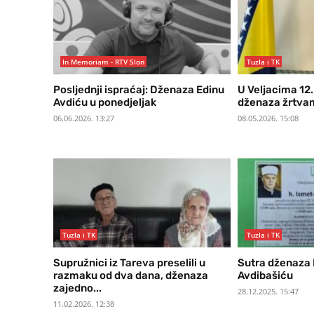
In Memoriam - RTV Slon
Tuzla i TK
Posljednji ispraćaj: Dženaza Edinu
U Veljacima 12.
Avdiću u ponedjeljak
dženaza žrtva
06.06.2026. 13:27
08.05.2026. 15:08
Tuzla i TK
Tuzla i TK
Supružnici iz Tareva preselili u
Sutra dženaza 
razmaku od dva dana, dženaza
Avdibašiću
zajedno...
28.12.2025. 15:47
11.02.2026. 12:38