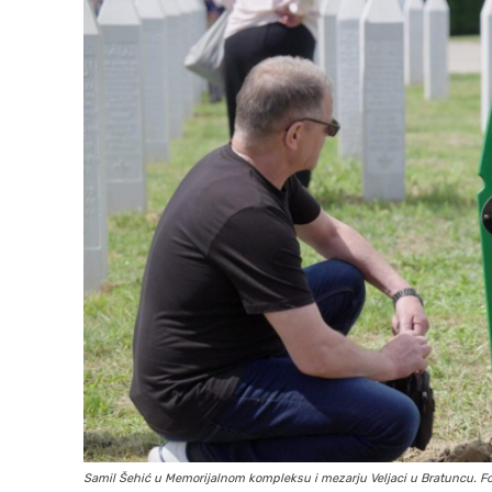
Samil Šehić u Memorijalnom kompleksu i mezarju Veljaci u Bratuncu. Fo