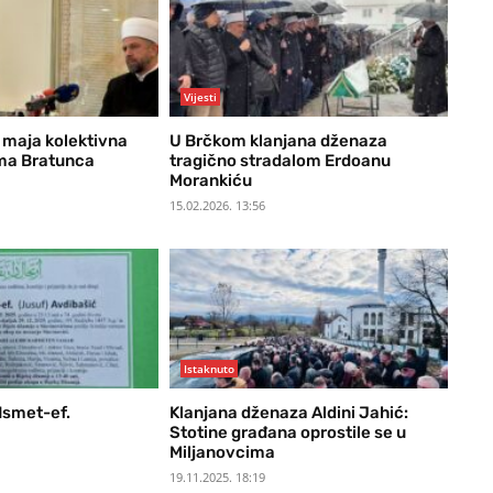
Vijesti
 maja kolektivna
U Brčkom klanjana dženaza
ma Bratunca
tragično stradalom Erdoanu
Morankiću
15.02.2026. 13:56
Istaknuto
Ismet-ef.
Klanjana dženaza Aldini Jahić:
Stotine građana oprostile se u
Miljanovcima
19.11.2025. 18:19