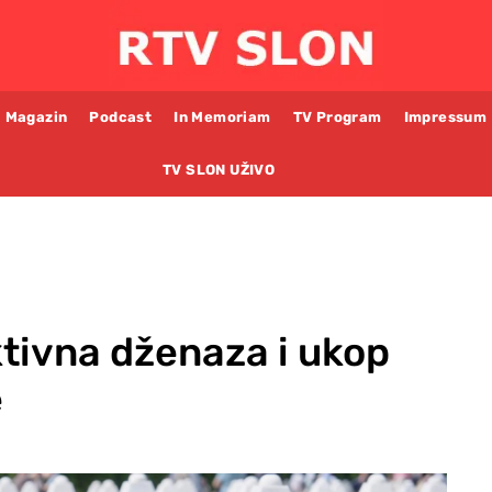
Magazin
Podcast
In Memoriam
TV Program
Impressum
TV SLON UŽIVO
ktivna dženaza i ukop
e