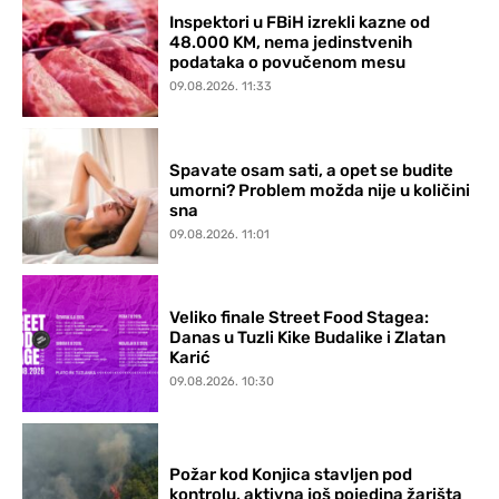
Inspektori u FBiH izrekli kazne od
48.000 KM, nema jedinstvenih
podataka o povučenom mesu
09.08.2026. 11:33
Spavate osam sati, a opet se budite
umorni? Problem možda nije u količini
sna
09.08.2026. 11:01
Veliko finale Street Food Stagea:
Danas u Tuzli Kike Budalike i Zlatan
Karić
09.08.2026. 10:30
Požar kod Konjica stavljen pod
kontrolu, aktivna još pojedina žarišta