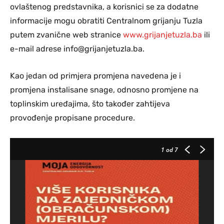
ovlaštenog predstavnika, a korisnici se za dodatne
informacije mogu obratiti Centralnom grijanju Tuzla
putem zvanične web stranice
www.grijanjetuzla.ba
ili
e-mail adrese
info@grijanjetuzla.ba
.
Kao jedan od primjera promjena navedena je i
promjena instalisane snage, odnosno promjene na
toplinskim uređajima, što također zahtijeva
provođenje propisane procedure.
1
od 7