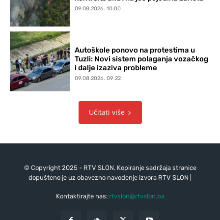
09.08.2026. 10:00
Autoškole ponovo na protestima u
Tuzli: Novi sistem polaganja vozačkog
i dalje izaziva probleme
09.08.2026. 09:22
Učitati više
© Copyright 2025 - RTV SLON. Kopiranje sadržaja stranice
dopušteno je uz obavezno navođenje izvora RTV SLON |
Kontaktirajte nas:
rtvslon@rtvslon.ba