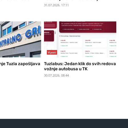
31.07.2026. 17:11
Vijesti
nje Tuzla zapošljava
Tuzlabus: Jedan klik do svih redova
vožnje autobusa u TK
30.07.2026. 08:44