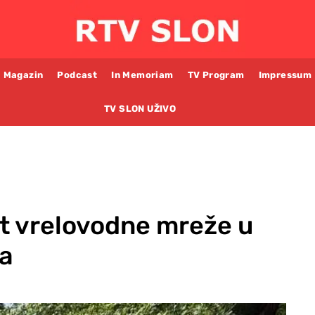
Magazin
Podcast
In Memoriam
TV Program
Impressum
TV SLON UŽIVO
t vrelovodne mreže u
ća