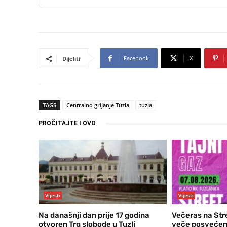
Facebook
X
Dijeliti
TAGS
Centralno grijanje Tuzla
tuzla
PROČITAJTE I OVO
Vijesti
Vijesti
Na današnji dan prije 17 godina
Večeras na Str
otvoren Trg slobode u Tuzli
veče posvećen