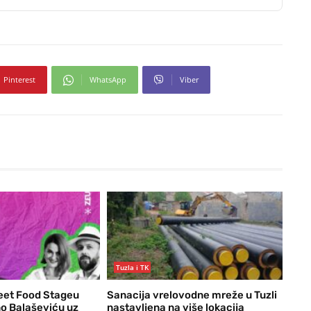
Pinterest
WhatsApp
Viber
Tuzla i TK
eet Food Stageu
Sanacija vrelovodne mreže u Tuzli
o Balaševiću uz
nastavljena na više lokacija