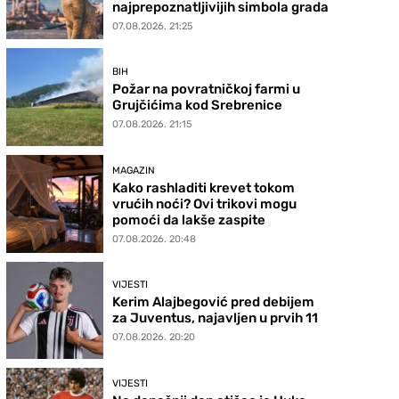
najprepoznatljivijih simbola grada
07.08.2026. 21:25
BIH
Požar na povratničkoj farmi u
Grujčićima kod Srebrenice
07.08.2026. 21:15
MAGAZIN
Kako rashladiti krevet tokom
vrućih noći? Ovi trikovi mogu
pomoći da lakše zaspite
07.08.2026. 20:48
VIJESTI
Kerim Alajbegović pred debijem
za Juventus, najavljen u prvih 11
07.08.2026. 20:20
VIJESTI