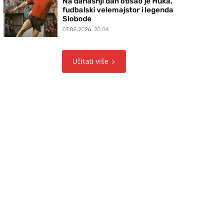
Na današnji dan otišao je Huka,
fudbalski velemajstor i legenda
Slobode
07.08.2026. 20:04
Učitati više