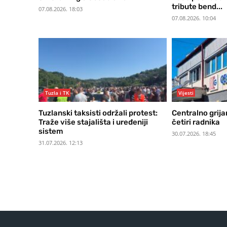
tribute bend...
07.08.2026. 18:03
07.08.2026. 10:04
Tuzla i TK
Vijesti
Tuzlanski taksisti održali protest:
Centralno grija
Traže više stajališta i uređeniji
četiri radnika
sistem
30.07.2026. 18:45
31.07.2026. 12:13