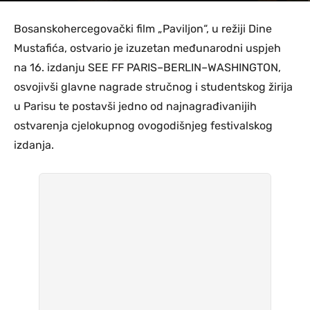
Bosanskohercegovački film „Paviljon“, u režiji Dine
Mustafića, ostvario je izuzetan međunarodni uspjeh
na 16. izdanju SEE FF PARIS–BERLIN–WASHINGTON,
osvojivši glavne nagrade stručnog i studentskog žirija
u Parisu te postavši jedno od najnagrađivanijih
ostvarenja cjelokupnog ovogodišnjeg festivalskog
izdanja.