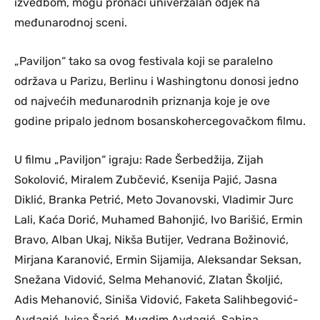
izvedbom, mogu pronaći univerzalan odjek na
međunarodnoj sceni.
„Paviljon“ tako sa ovog festivala koji se paralelno
održava u Parizu, Berlinu i Washingtonu donosi jedno
od najvećih međunarodnih priznanja koje je ove
godine pripalo jednom bosanskohercegovačkom filmu.
U filmu „Paviljon“ igraju: Rade Šerbedžija, Zijah
Sokolović, Miralem Zubčević, Ksenija Pajić, Jasna
Diklić, Branka Petrić, Meto Jovanovski, Vladimir Jurc
Lali, Kaća Dorić, Muhamed Bahonjić, Ivo Barišić, Ermin
Bravo, Alban Ukaj, Nikša Butijer, Vedrana Božinović,
Mirjana Karanović, Ermin Sijamija, Aleksandar Seksan,
Snežana Vidović, Selma Mehanović, Zlatan Školjić,
Adis Mehanović, Siniša Vidović, Faketa Salihbegović-
Avdagić, Ivica Šarić, Mugdim Avdagić, Sabina