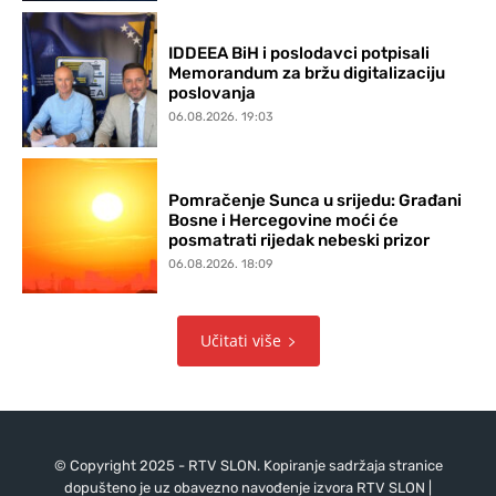
IDDEEA BiH i poslodavci potpisali
Memorandum za bržu digitalizaciju
poslovanja
06.08.2026. 19:03
Pomračenje Sunca u srijedu: Građani
Bosne i Hercegovine moći će
posmatrati rijedak nebeski prizor
06.08.2026. 18:09
Učitati više
© Copyright 2025 - RTV SLON. Kopiranje sadržaja stranice
dopušteno je uz obavezno navođenje izvora RTV SLON |