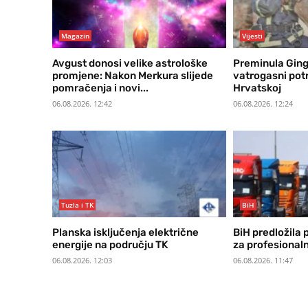
Magazin
Vijesti
Avgust donosi velike astrološke
Preminula Ginge
promjene: Nakon Merkura slijede
vatrogasni pot
pomračenja i novi...
Hrvatskoj
06.08.2026. 12:42
06.08.2026. 12:24
Tuzla i TK
BiH
Planska isključenja električne
BiH predložila 
energije na području TK
za profesional
06.08.2026. 12:03
06.08.2026. 11:47