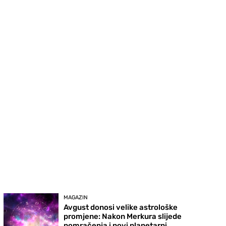
MAGAZIN
Avgust donosi velike astrološke
promjene: Nakon Merkura slijede
pomračenja i novi planetarni