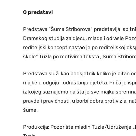
O predstavi
Predstava “Šuma Striborova” predstavlja ispitni
Dramskog studija za djecu, mlade i odrasle Pozo
rediteljski koncept nastao je po rediteljskoj e
škole“ Tuzla po motivima teksta ,,Šuma Striboro
Predstava služi kao podsjetnik koliko je bitan od
majke u odgoju i odrastanju djeteta. Priča je i
iz kojeg saznajemo na šta je sve majka spremna 
pravde i pravičnosti, u borbi dobra protiv zla, naš
šume.
Produkcija: Pozorište mladih Tuzle/Udruženje „
Tuzla.