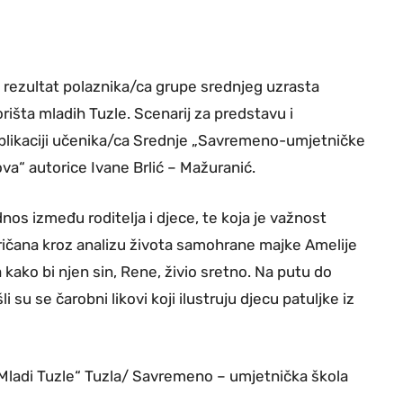
 rezultat polaznika/ca grupe srednjeg uzrasta
rišta mladih Tuzle. Scenarij za predstavu i
ksplikaciji učenika/ca Srednje „Savremeno-umjetničke
va“ autorice Ivane Brlić – Mažuranić.
nos između roditelja i djece, te koja je važnost
spričana kroz analizu života samohrane majke Amelije
kako bi njen sin, Rene, živio sretno. Na putu do
li su se čarobni likovi koji ilustruju djecu patuljke iz
Mladi Tuzle“ Tuzla/ Savremeno – umjetnička škola