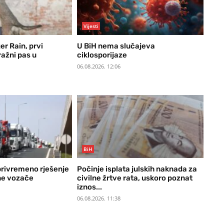
Vijesti
r Rain, prvi
U BiH nema slučajeva
ražni pas u
ciklosporijaze
06.08.2026. 12:06
BiH
privremeno rješenje
Počinje isplata julskih naknada za
ne vozače
civilne žrtve rata, uskoro poznat
iznos...
06.08.2026. 11:38