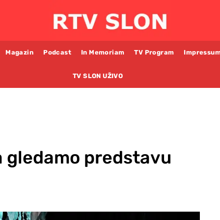
Magazin
Podcast
In Memoriam
TV Program
Impressu
TV SLON UŽIVO
a gledamo predstavu