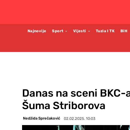
Najnovije
Sport
Vijesti
Tuzla I TK
BiH
Danas na sceni BKC-
Šuma Striborova
Nedžida Sprečaković
02.02.2025. 10:03