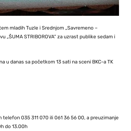
ištem mladih Tuzle i Srednjom „Savremeno –
avu „ŠUMA STRIBOROVA“ za uzrast publike sedam i
ana u danas sa početkom 13 sati na sceni BKC-a TK
m telefon 035 311 070 ili 061 36 56 00, a preuzimanje
0h do 13.00h