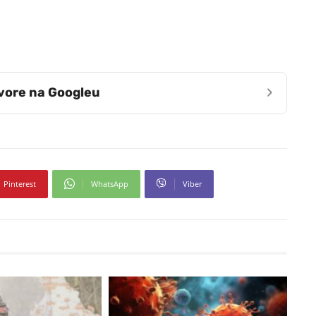
›
zvore na Googleu
Pinterest
WhatsApp
Viber