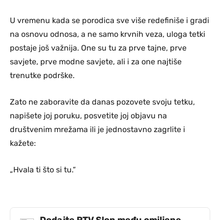
U vremenu kada se porodica sve više redefiniše i gradi
na osnovu odnosa, a ne samo krvnih veza, uloga tetki
postaje još važnija. One su tu za prve tajne, prve
savjete, prve modne savjete, ali i za one najtiše
trenutke podrške.
Zato ne zaboravite da danas pozovete svoju tetku,
napišete joj poruku, posvetite joj objavu na
društvenim mrežama ili je jednostavno zagrlite i
kažete:
„Hvala ti što si tu.“
Dodajte RTV Slon među omiljene