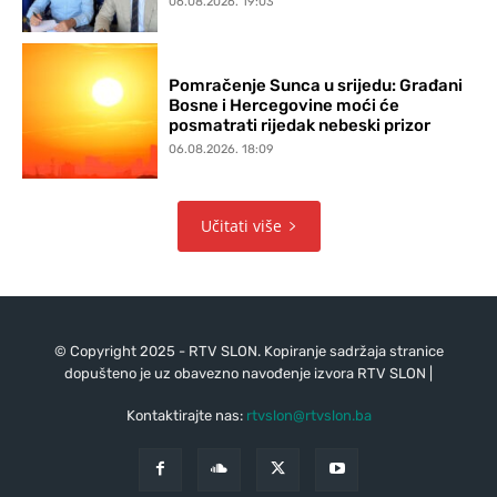
06.08.2026. 19:03
Pomračenje Sunca u srijedu: Građani
Bosne i Hercegovine moći će
posmatrati rijedak nebeski prizor
06.08.2026. 18:09
Učitati više
© Copyright 2025 - RTV SLON. Kopiranje sadržaja stranice
dopušteno je uz obavezno navođenje izvora RTV SLON |
Kontaktirajte nas:
rtvslon@rtvslon.ba