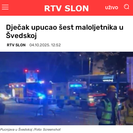
UŽIVO
Dječak upucao šest maloljetnika u
Švedskoj
RTV SLON
04.10.2025. 12:52
Pucnjava u Švedskoj /Foto: Screenshot