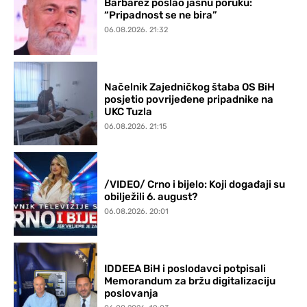
Barbarez poslao jasnu poruku:
“Pripadnost se ne bira”
06.08.2026. 21:32
Načelnik Zajedničkog štaba OS BiH
posjetio povrijeđene pripadnike na
UKC Tuzla
06.08.2026. 21:15
/VIDEO/ Crno i bijelo: Koji događaji su
obilježili 6. august?
06.08.2026. 20:01
IDDEEA BiH i poslodavci potpisali
Memorandum za bržu digitalizaciju
poslovanja