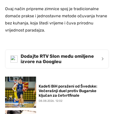
Ovaj način pripreme zimnice spoj je tradicionalne
domaće prakse i jednostavne metode očuvanja hrane
bez kuhanja, koja štedi vrijeme i čuva prirodnu
vrijednost paradajza.
Dodajte RTV Slon među omiljene
›
izvore na Googleu
Kadeti BiH poraženi od Švedske:
Večerašnji duel protiv Bugarske
ključan za četvrtfinale
08.08.2026. 12:02