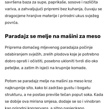
savršena baza za supe, paprikaše, sosove i različita
variva, a zahvaljujući pripremi bez kuhanja, čuvaju se
dragocjene hranjive materije i prirodni ukus svježeg
povrća.
Paradajz se melje na mašini za meso
Priprema domaćeg mljevenog paradajza počinje
odabiranjem svježih, zrelih plodova koje je potrebno
dobro oprati i očistiti, posebno ukloniti tvrdi dio oko
peteljke, a zatim ih isjeći na krupnije komade.
Potom se paradajz melje na mašini za meso kroz
najkrupnije sito, kako bi zadržao gustu i bogatu
strukturu, a ne postao previše tečan poput soka. Kada
se dobije ova mirisna smjesa, dodaje se so i vinobran
kao prirodni konzervans, a sitno nasjeckano