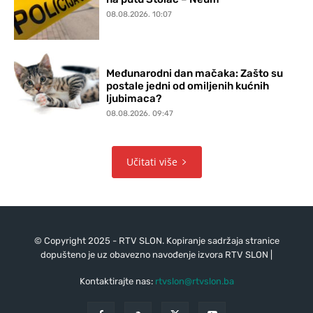
08.08.2026. 10:07
Međunarodni dan mačaka: Zašto su
postale jedni od omiljenih kućnih
ljubimaca?
08.08.2026. 09:47
Učitati više
© Copyright 2025 - RTV SLON. Kopiranje sadržaja stranice
dopušteno je uz obavezno navođenje izvora RTV SLON |
Kontaktirajte nas:
rtvslon@rtvslon.ba