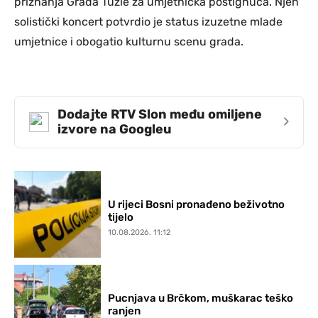
priznanja Grada Tuzle za umjetnička postignuća. Njen
solistički koncert potvrdio je status izuzetne mlade
umjetnice i obogatio kulturnu scenu grada.
Dodajte RTV Slon među omiljene
›
izvore na Googleu
U rijeci Bosni pronađeno beživotno
tijelo
10.08.2026. 11:12
Pucnjava u Brčkom, muškarac teško
ranjen