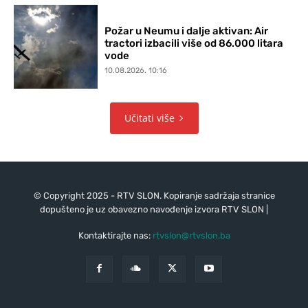
Požar u Neumu i dalje aktivan: Air
tractori izbacili više od 86.000 litara
vode
10.08.2026. 10:16
Učitati više
© Copyright 2025 - RTV SLON. Kopiranje sadržaja stranice
dopušteno je uz obavezno navođenje izvora RTV SLON |
Kontaktirajte nas:
rtvslon@rtvslon.ba