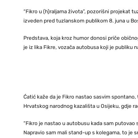
“Fikro u (h)raljama života”, pozorišni projekat 
izveden pred tuzlanskom publikom 8. juna u B
Predstava, koja kroz humor donosi priče obično
je iz lika Fikre, vozača autobusa koji je publiku 
Ćatić kaže da je Fikro nastao sasvim spontano
Hrvatskog narodnog kazališta u Osijeku, gdje r
“Fikro je nastao u autobusu kada sam putovao s
Napravio sam mali stand-up s kolegama, to je s