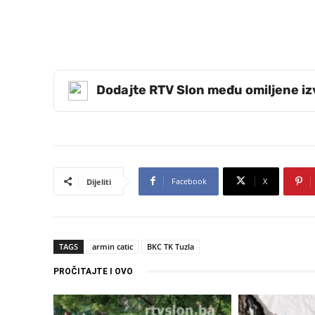
Dodajte RTV Slon među omiljene i
Facebook
X
Dijeliti
TAGS
armin catic
BKC TK Tuzla
PROČITAJTE I OVO