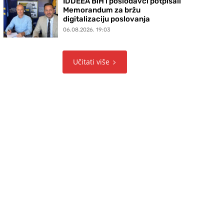
IDDEEA BiH i poslodavci potpisali
Memorandum za bržu
digitalizaciju poslovanja
06.08.2026. 19:03
Učitati više