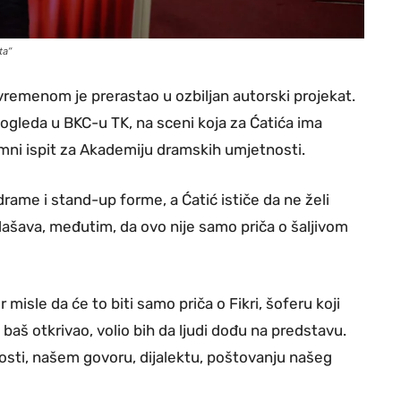
ta”
a, vremenom je prerastao u ozbiljan autorski projekat.
pogleda u BKC-u TK, na sceni koja za Ćatića ima
emni ispit za Akademiju dramskih umjetnosti.
rame i stand-up forme, a Ćatić ističe da ne želi
glašava, međutim, da ovo nije samo priča o šaljivom
misle da će to biti samo priča o Fikri, šoferu koji
h baš otkrivao, volio bih da ljudi dođu na predstavu.
čitosti, našem govoru, dijalektu, poštovanju našeg