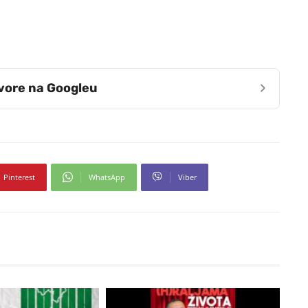
›
zvore na Googleu
Pinterest
WhatsApp
Viber