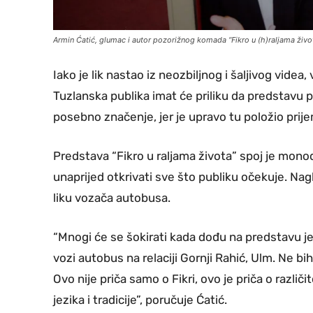
Armin Ćatić, glumac i autor pozorižnog komada “Fikro u (h)raljama živo
Iako je lik nastao iz neozbiljnog i šaljivog vide
Tuzlanska publika imat će priliku da predstavu 
posebno značenje, jer je upravo tu položio prij
Predstava “Fikro u raljama života” spoj je monod
unaprijed otkrivati sve što publiku očekuje. Na
liku vozača autobusa.
“Mnogi će se šokirati kada dođu na predstavu jer 
vozi autobus na relaciji Gornji Rahić, Ulm. Ne bi
Ovo nije priča samo o Fikri, ovo je priča o razli
jezika i tradicije”, poručuje Ćatić.