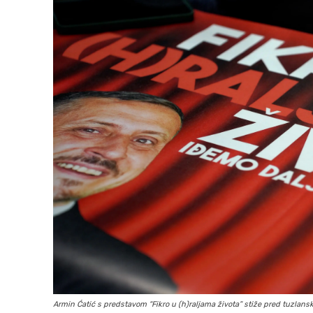
Armin Ćatić s predstavom “Fikro u (h)raljama života” stiže pred tuzlans