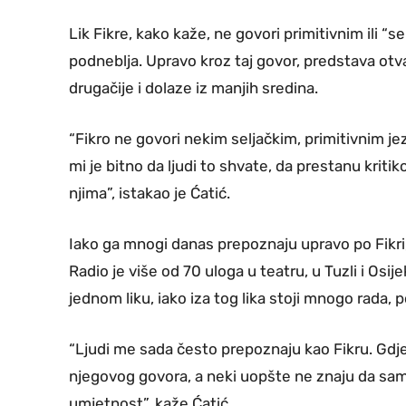
Lik Fikre, kako kaže, ne govori primitivnim ili “
podneblja. Upravo kroz taj govor, predstava otv
drugačije i dolaze iz manjih sredina.
“Fikro ne govori nekim seljačkim, primitivnim je
mi je bitno da ljudi to shvate, da prestanu kriti
njima”, istakao je Ćatić.
Iako ga mnogi danas prepoznaju upravo po Fikri
Radio je više od 70 uloga u teatru, u Tuzli i Osi
jednom liku, iako iza tog lika stoji mnogo rada, 
“Ljudi me sada često prepoznaju kao Fikru. Gdje
njegovog govora, a neki uopšte ne znaju da sa
umjetnost”, kaže Ćatić.