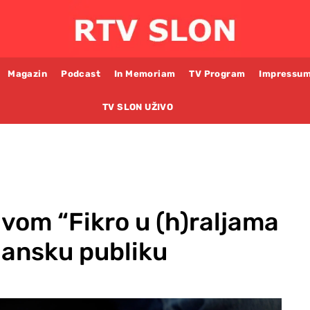
Magazin
Podcast
In Memoriam
TV Program
Impressu
TV SLON UŽIVO
vom “Fikro u (h)raljama
zlansku publiku