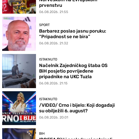
prvenstvu
06.08.2026. 21:55
SPORT
Barbarez poslao jasnu poruku:
“Pripadnost se ne bira”
06.08.2026. 21:32
ISTAKNUTO
Načelnik Zajedničkog štaba OS
BiH posjetio povrijeđene
pripadnike na UKC Tuzla
06.08.2026. 21:15
ISTAKNUTO
/VIDEO/ Crno i bijelo: Koji događaji
su obilježili 6. august?
06.08.2026. 20:01
BIH