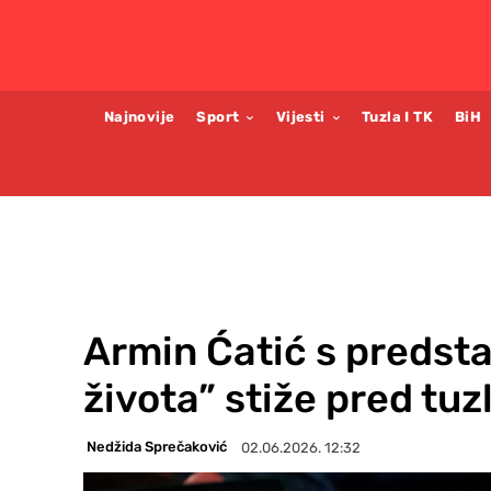
Najnovije
Sport
Vijesti
Tuzla I TK
BiH
Armin Ćatić s predsta
života” stiže pred tu
Nedžida Sprečaković
02.06.2026. 12:32