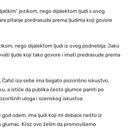
seljačkim” jezikom, nego dijalektom ljudi s ovog
ara pitanje predrasuda prema ljudima koji govore
zikom, nego dijalektom ljudi iz ovog podneblja. Jako
kovati ljude koji tako govore i imati predrasude prema
, Ćatić iza sebe ima bogato pozorišno iskustvo.
jeku, a ističe da publika često glumce pamti po
pozorišnih uloga i scenskog iskustva.
 god odem, ima ljudi koji mi dobace nešto iz
m glumac. Kroz ovo želim da promovišemo