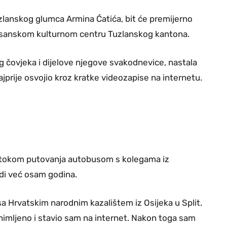
tuzlanskog glumca Armina Ćatića, bit će premijerno
osanskom kulturnom centru Tuzlanskog kantona.
g čovjeka i dijelove njegove svakodnevice, nastala
najprije osvojio kroz kratke videozapise na internetu.
, tokom putovanja autobusom s kolegama iz
adi već osam godina.
a Hrvatskim narodnim kazalištem iz Osijeka u Split.
nimljeno i stavio sam na internet. Nakon toga sam