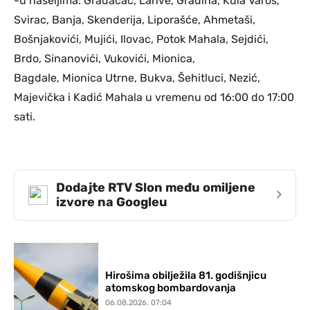
-u naseljima: Gradačac, Lahve, Gradina, Kula Varoš,
Svirac, Banja, Skenderija, Liporašće, Ahmetaši,
Bošnjakovići, Mujići, Ilovac, Potok Mahala, Sejdići,
Brdo, Sinanovići, Vukovići, Mionica,
Bagdale, Mionica Utrne, Bukva, Šehitluci, Nezić,
Majevička i Kadić Mahala u vremenu od 16:00 do 17:00
sati.
Dodajte RTV Slon među omiljene
›
izvore na Googleu
Hirošima obilježila 81. godišnjicu
atomskog bombardovanja
06.08.2026. 07:04