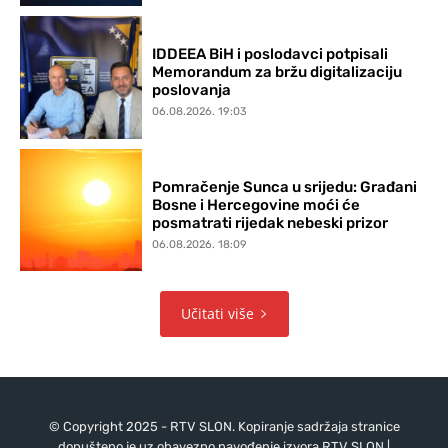
IDDEEA BiH i poslodavci potpisali
Memorandum za bržu digitalizaciju
poslovanja
06.08.2026. 19:03
Pomračenje Sunca u srijedu: Građani
Bosne i Hercegovine moći će
posmatrati rijedak nebeski prizor
06.08.2026. 18:09
Učitati više
© Copyright 2025 - RTV SLON. Kopiranje sadržaja stranice
dopušteno je uz obavezno navođenje izvora RTV SLON |