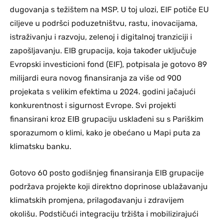
dugovanja s težištem na MSP. U toj ulozi, EIF potiče EU
ciljeve u podršci poduzetništvu, rastu, inovacijama,
istraživanju i razvoju, zelenoj i digitalnoj tranziciji i
zapošljavanju. EIB grupacija, koja također uključuje
Evropski investicioni fond (EIF), potpisala je gotovo 89
milijardi eura novog finansiranja za više od 900
projekata s velikim efektima u 2024. godini jačajući
konkurentnost i sigurnost Evrope. Svi projekti
finansirani kroz EIB grupaciju usklađeni su s Pariškim
sporazumom o klimi, kako je obećano u Mapi puta za
klimatsku banku.
Gotovo 60 posto godišnjeg finansiranja EIB grupacije
podržava projekte koji direktno doprinose ublažavanju
klimatskih promjena, prilagođavanju i zdravijem
okolišu. Podstičući integraciju tržišta i mobilizirajući