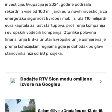
investicije, Grupacija je 2024. godine podržala
rekordnih više od 100 milijardi eura novih investicija za
energetsku sigurnost Evrope i mobilizirala 110 milijardi
eura kapitala za rast startupova, proširenja kompanija
i evropskih vodećih kompanija. Otprilike polovina
finansiranja EIB-a unutar Evropske unije usmjerena je
prema kohezijskim regijama gdje je dohodak po glavi
stanovnika niži od EU prosjeka.
Dodajte RTV Slon među omiljene
›
izvore na Googleu
Sajam šljive u Gradačcu od 13. do 15.