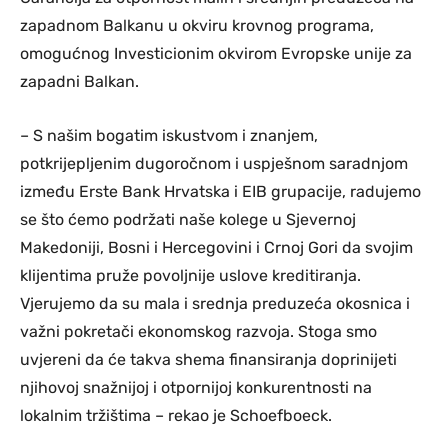
zapadnom Balkanu u okviru krovnog programa,
omogućnog Investicionim okvirom Evropske unije za
zapadni Balkan.
– S našim bogatim iskustvom i znanjem,
potkrijepljenim dugoročnom i uspješnom saradnjom
između Erste Bank Hrvatska i EIB grupacije, radujemo
se što ćemo podržati naše kolege u Sjevernoj
Makedoniji, Bosni i Hercegovini i Crnoj Gori da svojim
klijentima pruže povoljnije uslove kreditiranja.
Vjerujemo da su mala i srednja preduzeća okosnica i
važni pokretači ekonomskog razvoja. Stoga smo
uvjereni da će takva shema finansiranja doprinijeti
njihovoj snažnijoj i otpornijoj konkurentnosti na
lokalnim tržištima – rekao je Schoefboeck.