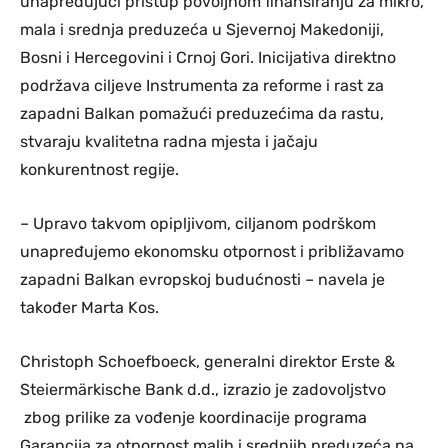
unapređujući pristup povoljnom finansiranju za mikro,
mala i srednja preduzeća u Sjevernoj Makedoniji,
Bosni i Hercegovini i Crnoj Gori. Inicijativa direktno
podržava ciljeve Instrumenta za reforme i rast za
zapadni Balkan pomažući preduzećima da rastu,
stvaraju kvalitetna radna mjesta i jačaju
konkurentnost regije.
– Upravo takvom opipljivom, ciljanom podrškom
unapređujemo ekonomsku otpornost i približavamo
zapadni Balkan evropskoj budućnosti – navela je
također Marta Kos.
Christoph Schoefboeck, generalni direktor Erste &
Steiermärkische Bank d.d., izrazio je zadovoljstvo
zbog prilike za vođenje koordinacije programa
Garancija za otpornost malih i srednjih preduzeća na