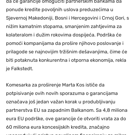
da će garancije omogućiti partnerskim bankama da
ponude kredite povoljnih uslova preduzećima u
Sjevernoj Makedoniji, Bosni i Hercegovini i Crnoj Gori, s
nižim kamatnim stopama, smanjenim zahtjevima za
kolateralom i dužim rokovima dospijeća. Podrška će
pomoći kompanijama da prošire njihovo poslovanje i
prilagode se najnovijim tržišnim dešavanjima, čime će
biti potaknuta konkurentna i otporna ekonomija, rekla
je Falkstedt.
Komesarka za proširenje Marta Kos ističe da
potpisivanje ovih novih sporazuma o garancijama
označava još jedan važan korak u produbljivanju
partnerstva EU sa zapadnim Balkanom. Sa 4,8 miliona
eura EU podrške, ove garancije će otvoriti vrata za do
60 miliona eura koncesijskih kredita, značajno