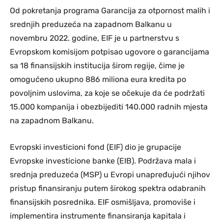
Od pokretanja programa Garancija za otpornost malih i
srednjih preduzeća na zapadnom Balkanu u
novembru 2022. godine, EIF je u partnerstvu s
Evropskom komisijom potpisao ugovore o garancijama
sa 18 finansijskih institucija širom regije, čime je
omogućeno ukupno 886 miliona eura kredita po
povoljnim uslovima, za koje se očekuje da će podržati
15.000 kompanija i obezbijediti 140.000 radnih mjesta
na zapadnom Balkanu.
Evropski investicioni fond (EIF) dio je grupacije
Evropske investicione banke (EIB). Podržava mala i
srednja preduzeća (MSP) u Evropi unapređujući njihov
pristup finansiranju putem širokog spektra odabranih
finansijskih posrednika. EIF osmišljava, promoviše i
implementira instrumente finansiranja kapitala i