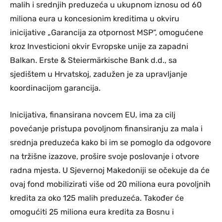
malih i srednjih preduzeća u ukupnom iznosu od 60
miliona eura u koncesionim kreditima u okviru
inicijative „Garancija za otpornost MSP“, omogućene
kroz Investicioni okvir Evropske unije za zapadni
Balkan. Erste & Steiermärkische Bank d.d., sa
sjedištem u Hrvatskoj, zadužen je za upravljanje
koordinacijom garancija.
Inicijativa, finansirana novcem EU, ima za cilj
povećanje pristupa povoljnom finansiranju za mala i
srednja preduzeća kako bi im se pomoglo da odgovore
na tržišne izazove, prošire svoje poslovanje i otvore
radna mjesta. U Sjevernoj Makedoniji se očekuje da će
ovaj fond mobilizirati više od 20 miliona eura povoljnih
kredita za oko 125 malih preduzeća. Također će
omogućiti 25 miliona eura kredita za Bosnu i