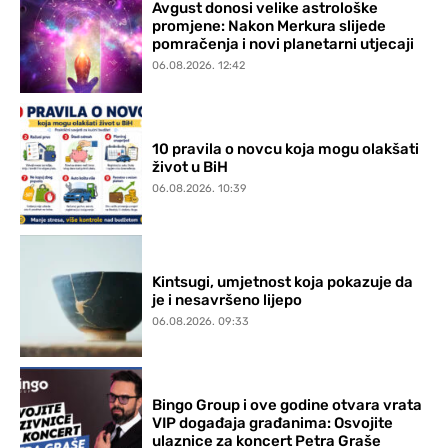
Avgust donosi velike astrološke
promjene: Nakon Merkura slijede
pomračenja i novi planetarni utjecaji
06.08.2026. 12:42
10 pravila o novcu koja mogu olakšati
život u BiH
06.08.2026. 10:39
Kintsugi, umjetnost koja pokazuje da
je i nesavršeno lijepo
06.08.2026. 09:33
Bingo Group i ove godine otvara vrata
VIP događaja građanima: Osvojite
ulaznice za koncert Petra Graše