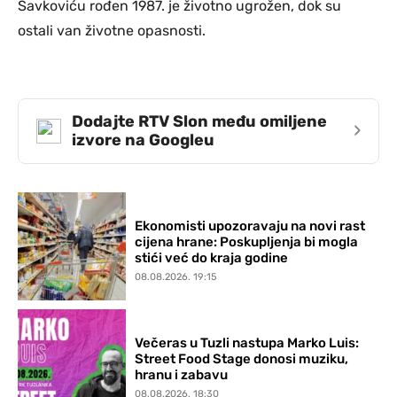
Savkoviću rođen 1987. je životno ugrožen, dok su
ostali van životne opasnosti.
Dodajte RTV Slon među omiljene
›
izvore na Googleu
Ekonomisti upozoravaju na novi rast
cijena hrane: Poskupljenja bi mogla
stići već do kraja godine
08.08.2026. 19:15
Večeras u Tuzli nastupa Marko Luis:
Street Food Stage donosi muziku,
hranu i zabavu
08.08.2026. 18:30