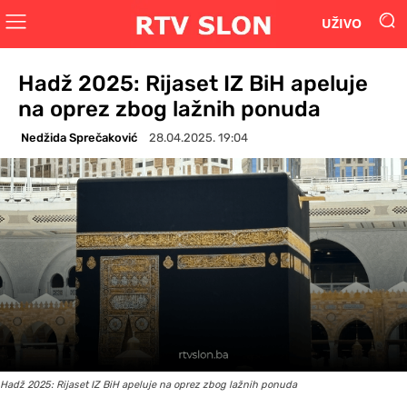
UŽIVO
Hadž 2025: Rijaset IZ BiH apeluje
na oprez zbog lažnih ponuda
Nedžida Sprečaković
28.04.2025. 19:04
Hadž 2025: Rijaset IZ BiH apeluje na oprez zbog lažnih ponuda