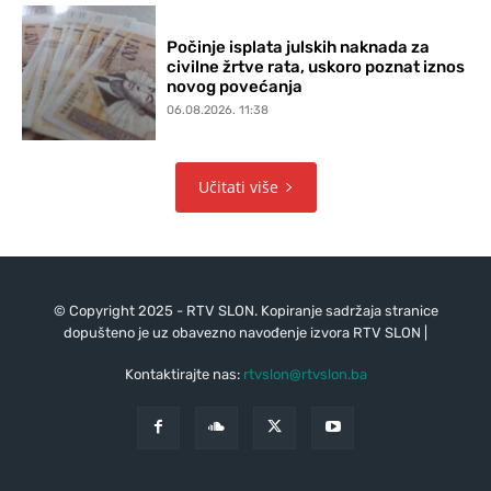
Počinje isplata julskih naknada za
civilne žrtve rata, uskoro poznat iznos
novog povećanja
06.08.2026. 11:38
Učitati više
© Copyright 2025 - RTV SLON. Kopiranje sadržaja stranice
dopušteno je uz obavezno navođenje izvora RTV SLON |
Kontaktirajte nas:
rtvslon@rtvslon.ba