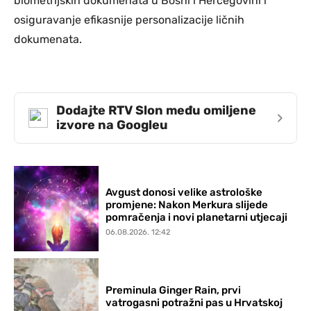
biometrijskih dokumenata u Bosni i Hercegovini i
osiguravanje efikasnije personalizacije ličnih
dokumenata.
Dodajte RTV Slon među omiljene
›
izvore na Googleu
Avgust donosi velike astrološke
promjene: Nakon Merkura slijede
pomračenja i novi planetarni utjecaji
06.08.2026. 12:42
Preminula Ginger Rain, prvi
vatrogasni potražni pas u Hrvatskoj