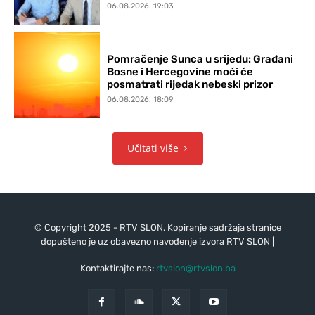
06.08.2026. 19:03
Pomračenje Sunca u srijedu: Građani
Bosne i Hercegovine moći će
posmatrati rijedak nebeski prizor
06.08.2026. 18:09
Učitati više
© Copyright 2025 - RTV SLON. Kopiranje sadržaja stranice
dopušteno je uz obavezno navođenje izvora RTV SLON |
Kontaktirajte nas:
rtvslon@rtvslon.ba