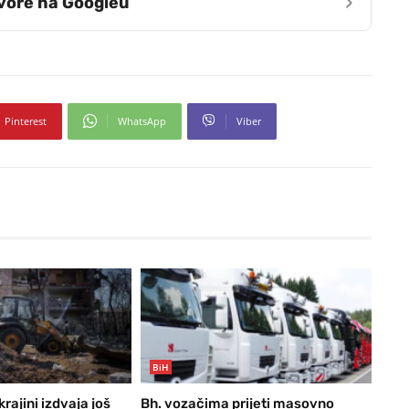
›
zvore na Googleu
Pinterest
WhatsApp
Viber
BiH
ajini izdvaja još
Bh. vozačima prijeti masovno