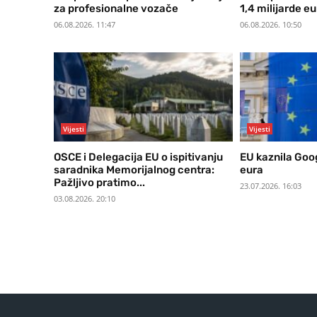
za profesionalne vozače
1,4 milijarde e
06.08.2026. 11:47
06.08.2026. 10:50
Vijesti
Vijesti
OSCE i Delegacija EU o ispitivanju
EU kaznila Goo
saradnika Memorijalnog centra:
eura
Pažljivo pratimo...
23.07.2026. 16:03
03.08.2026. 20:10