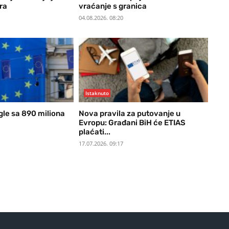
ura
vraćanje s granica
04.08.2026. 08:20
Istaknuto
gle sa 890 miliona
Nova pravila za putovanje u
Evropu: Građani BiH će ETIAS
plaćati...
17.07.2026. 09:17