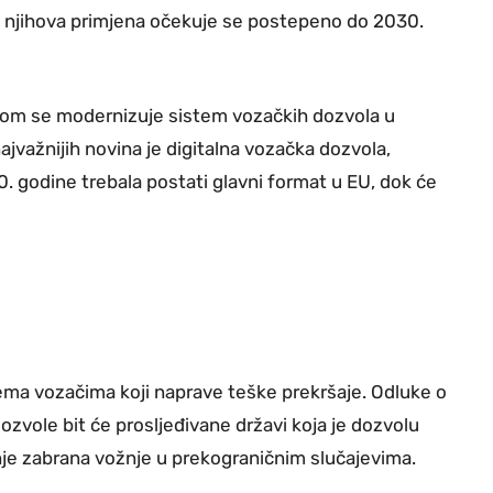
a njihova primjena očekuje se postepeno do 2030.
ojom se modernizuje sistem vozačkih dozvola u
važnijih novina je digitalna vozačka dozvola,
. godine trebala postati glavni format u EU, dok će
rema vozačima koji naprave teške prekršaje. Odluke o
ozvole bit će prosljeđivane državi koja je dozvolu
nje zabrana vožnje u prekograničnim slučajevima.