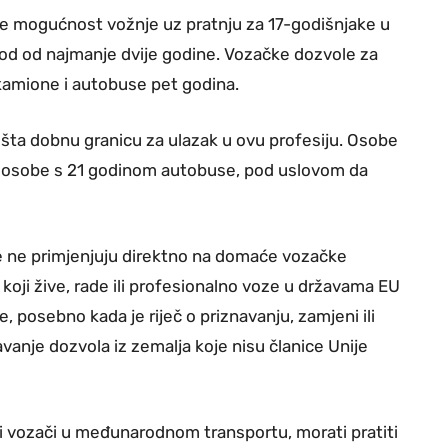
e mogućnost vožnje uz pratnju za 17-godišnjake u
riod od najmanje dvije godine. Vozačke dozvole za
 kamione i autobuse pet godina.
šta dobnu granicu za ulazak u ovu profesiju. Osobe
 a osobe s 21 godinom autobuse, pod uslovom da
 se ne primjenjuju direktno na domaće vozačke
H koji žive, rade ili profesionalno voze u državama EU
, posebno kada je riječ o priznavanju, zamjeni ili
vanje dozvola iz zemalja koje nisu članice Unije
ni vozači u međunarodnom transportu, morati pratiti