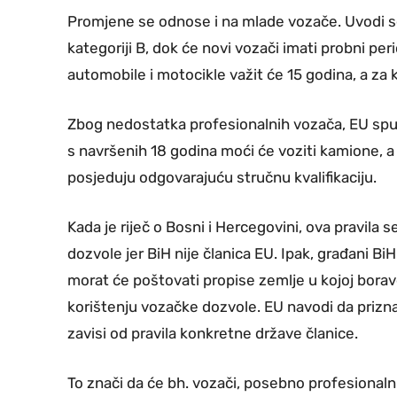
Promjene se odnose i na mlade vozače. Uvodi s
kategoriji B, dok će novi vozači imati probni pe
automobile i motocikle važit će 15 godina, a za
Zbog nedostatka profesionalnih vozača, EU spu
s navršenih 18 godina moći će voziti kamione,
posjeduju odgovarajuću stručnu kvalifikaciju.
Kada je riječ o Bosni i Hercegovini, ova pravila
dozvole jer BiH nije članica EU. Ipak, građani Bi
morat će poštovati propise zemlje u kojoj borave
korištenju vozačke dozvole. EU navodi da prizna
zavisi od pravila konkretne države članice.
To znači da će bh. vozači, posebno profesional