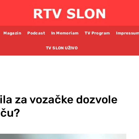
Magazin
Podcast
In Memoriam
TV Program
Impressu
TV SLON UŽIVO
ila za vozačke dozvole
iču?