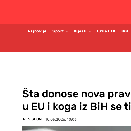
Najnovije
Sport
Vijesti
Tuzla I TK
BiH
Šta donose nova prav
u EU i koga iz BiH se t
RTV SLON
10.05.2026. 10:06