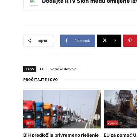
Dodajte RTV Slon među omiljene i
Facebook
X
Dijeliti
TAGS
EU
vozačke dozvole
PROČITAJTE I OVO
BiH
Vijesti
BiH predložila privremeno rješenje
EU za pomoć Ukr