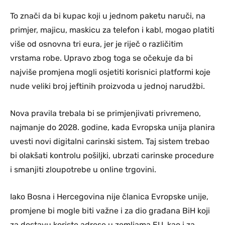
To znači da bi kupac koji u jednom paketu naruči, na
primjer, majicu, maskicu za telefon i kabl, mogao platiti
više od osnovna tri eura, jer je riječ o različitim
vrstama robe. Upravo zbog toga se očekuje da bi
najviše promjena mogli osjetiti korisnici platformi koje
nude veliki broj jeftinih proizvoda u jednoj narudžbi.
Nova pravila trebala bi se primjenjivati privremeno,
najmanje do 2028. godine, kada Evropska unija planira
uvesti novi digitalni carinski sistem. Taj sistem trebao
bi olakšati kontrolu pošiljki, ubrzati carinske procedure
i smanjiti zloupotrebe u online trgovini.
Iako Bosna i Hercegovina nije članica Evropske unije,
promjene bi mogle biti važne i za dio građana BiH koji
za dostavu koriste adrese u zemljama EU, kao i za