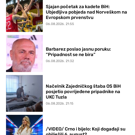
Sjajan početak za kadete BiH:
Ubjedljiva pobjeda nad Norveškom na
Evropskom prvenstvu
06.08.2026. 21:55
Barbarez poslao jasnu poruku:
“Pripadnost se ne bira”
06.08.2026. 21:32
Načelnik Zajedničkog štaba OS BiH
posjetio povrijeđene pripadnike na
UKC Tuzla
06.08.2026. 21:15
/VIDEO/ Crno i bijelo: Koji događaji su
obilježili 6. august?