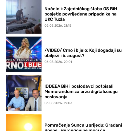
Načelnik Zajedničkog štaba OS BiH
posjetio povrijeđene pripadnike na
UKC Tuzla
06.08.2026. 21:15
/VIDEO/ Crno i bijelo: Koji događaji su
obilježili 6. august?
06.08.2026. 20:01
IDDEEA BiH i poslodavci potpisali
Memorandum za bržu digitalizaciju
poslovanja
06.08.2026. 19:03
Pomračenje Sunca u srijedu: Građani
Bosne i Hercegovine moći će