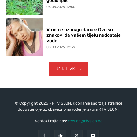
godišnjak
08.08.2026. 12:50
Vrućine uzimaju danak: Ovo su
znakovi da vašem tijelu nedostaje
vode
08.08.2026. 12:39
Učitati više
© Copyright 2025 - RTV SLON. Kopiranje sadržaja stranice
dopušteno je uz obavezno navođenje izvora RTV SLON |
Kontaktirajte nas:
rtvslon@rtvslon.ba