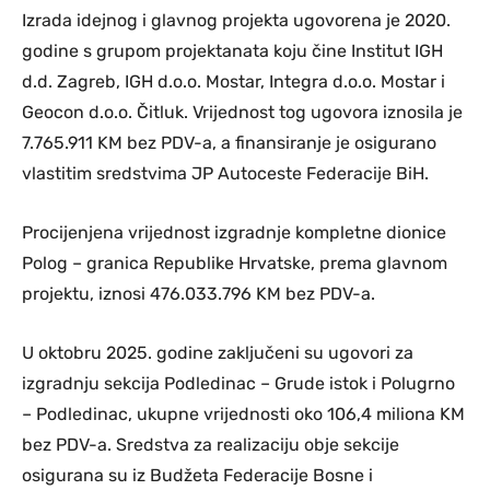
Izrada idejnog i glavnog projekta ugovorena je 2020.
godine s grupom projektanata koju čine Institut IGH
d.d. Zagreb, IGH d.o.o. Mostar, Integra d.o.o. Mostar i
Geocon d.o.o. Čitluk. Vrijednost tog ugovora iznosila je
7.765.911 KM bez PDV-a, a finansiranje je osigurano
vlastitim sredstvima JP Autoceste Federacije BiH.
Procijenjena vrijednost izgradnje kompletne dionice
Polog – granica Republike Hrvatske, prema glavnom
projektu, iznosi 476.033.796 KM bez PDV-a.
U oktobru 2025. godine zaključeni su ugovori za
izgradnju sekcija Podledinac – Grude istok i Polugrno
– Podledinac, ukupne vrijednosti oko 106,4 miliona KM
bez PDV-a. Sredstva za realizaciju obje sekcije
osigurana su iz Budžeta Federacije Bosne i