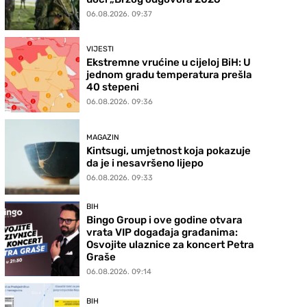
06.08.2026. 09:37
VIJESTI
Ekstremne vrućine u cijeloj BiH: U
jednom gradu temperatura prešla
40 stepeni
06.08.2026. 09:36
MAGAZIN
Kintsugi, umjetnost koja pokazuje
da je i nesavršeno lijepo
06.08.2026. 09:33
BIH
Bingo Group i ove godine otvara
vrata VIP događaja građanima:
Osvojite ulaznice za koncert Petra
Graše
06.08.2026. 09:14
BIH