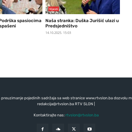
Vijesti
 Podrška spasiocima
Naša stranka: Duška Jurišić ulazi u
 spašeni
Predsjedništvo
14.10.2025. 15:03
preuzimanje pojedinih sadržaja sa web stranice www.rtvslon.ba dozvolu mo
redakcija@rtvslon.ba
RTV SLON |
Kontaktirajte nas:
rtvslon@rtvslon.ba