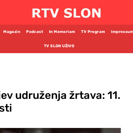
Magazin
Podcast
In Memoriam
TV Program
Impressu
TV SLON UŽIVO
jev udruženja žrtava: 11.
sti