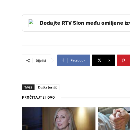
Dodajte RTV Slon među omiljene i
Facebook
X
Dijeliti
TAGS
Duška Jurišić
PROČITAJTE I OVO