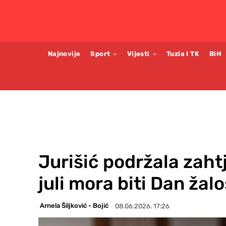
Najnovije
Sport
Vijesti
Tuzla I TK
BiH
Jurišić podržala zaht
juli mora biti Dan žalo
Arnela Šiljković - Bojić
08.06.2026. 17:26