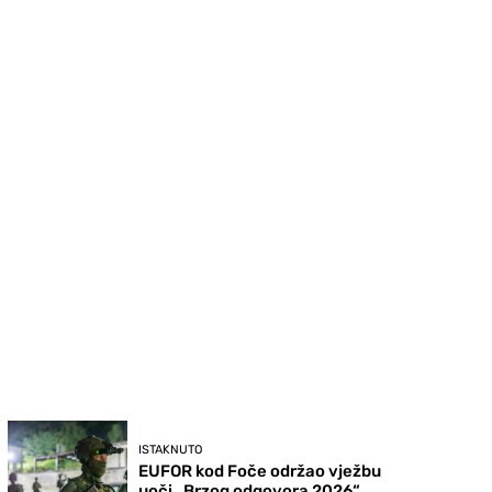
ISTAKNUTO
EUFOR kod Foče održao vježbu
uoči „Brzog odgovora 2026“