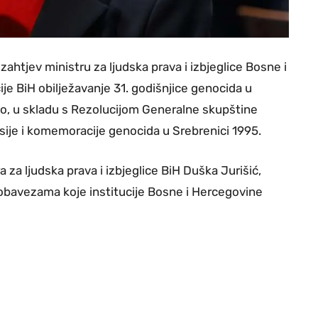
zahtjev ministru za ljudska prava i izbjeglice Bosne i
ije BiH obilježavanje 31. godišnjice genocida u
no, u skladu s Rezolucijom Generalne skupštine
ije i komemoracije genocida u Srebrenici 1995.
 za ljudska prava i izbjeglice BiH Duška Jurišić,
s obavezama koje institucije Bosne i Hercegovine