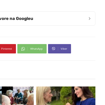
›
zvore na Googleu
Pinterest
WhatsApp
Viber