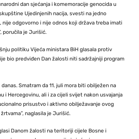
narodni dan sjećanja i komemoracije genocida u
kupštine Ujedinjenih nacija, svesti na jedno
nije odgovorno i nije odnos koji država treba imati
poručila je Jurišić.
šnju politiku Vijeća ministara BiH glasala protiv
je bio predviđen Dan žalosti niti sadržajniji program
 danas. Smatram da 11. juli mora biti obilježen na
i Hercegovinu, ali i za cijeli svijet nakon usvajanja
tucionalno prisustvo i aktivno obilježavanje ovog
tvama”, naglasila je Jurišić.
lasi Danom žalosti na teritoriji cijele Bosne i