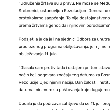
“Udruženja žrtava su u pravu. Ne može se Među
Srebrenici, ustanovljen Rezolucijom Generalne s
protokolarno saopćenje. To nije dostojanstveno, 
prema žrtvama genocida i njihovim porodicama”, 
Podsjetila je da je i na sjednici Odbora za unutra
predloženog programa obilježavanja, jer njime ni
obilježavanja 11. jula.
“Glasala sam protiv tada i ostajem pri tom stavu
način koji odgovara značaju tog datuma za Bosnu 
Rezolucije Ujedinjenih nacija. Dan žalosti, insti
datuma minimum su poštovanja koje dugujemo žr
Dodala je da podržava zahtjeve da se 11. juli prog