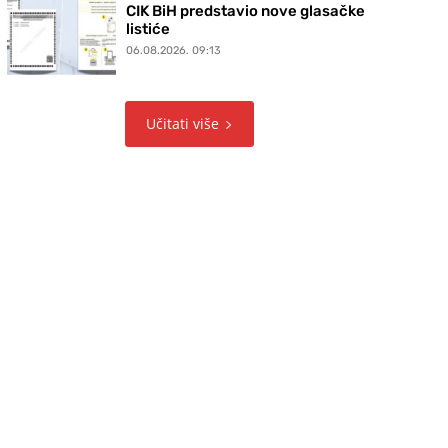
CIK BiH predstavio nove glasačke
listiće
06.08.2026. 09:13
Učitati više